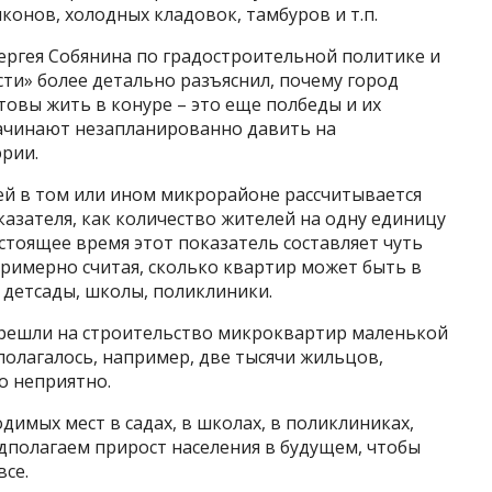
лконов, холодных кладовок, тамбуров и т.п.
ергея Собянина по градостроительной политике и
ти» более детально разъяснил, почему город
товы жить в конуре – это еще полбеды и их
начинают незапланированно давить на
эрии.
ей в том или ином микрорайоне рассчитывается
казателя, как количество жителей на одну единицу
астоящее время этот показатель составляет чуть
 примерно считая, сколько квартир может быть в
 детсады, школы, поликлиники.
решли на строительство микроквартир маленькой
полагалось, например, две тысячи жильцов,
о неприятно.
димых мест в садах, в школах, в поликлиниках,
дполагаем прирост населения в будущем, чтобы
се.