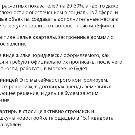
расчетных показателей на 20-30%, а где-то даже
сложности с обеспечением в социальной сфере, и
ые объекты, создавать дополнительные места в
 отрегулировали этот вопрос,- пояснил Ефимов.
ективе целые кварталы, застроенные домами с
ое явление.
 в виде жилья, юридически оформляемого, как
я и требуют официально их прописать, после чего
пности) работать в Москве не будет.
ницей. Это мы сейчас строго контролируем,
ых решениях, в договорах аренды земельных
вующее решение, и дальше будем за этим
вник
артиры в столице активно строились и
нушку» в новостройке площадью в 15,1 квадрата
а рублей.