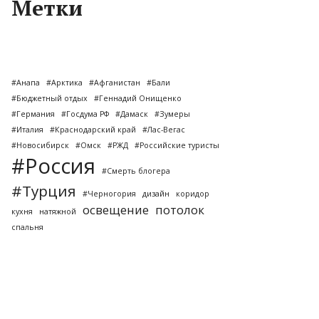
Метки
#Анапа
#Арктика
#Афганистан
#Бали
#Бюджетный отдых
#Геннадий Онищенко
#Германия
#Госдума РФ
#Дамаск
#Зумеры
#Италия
#Краснодарский край
#Лас-Вегас
#Новосибирск
#Омск
#РЖД
#Российские туристы
#Россия
#Смерть блогера
#Турция
#Черногория
дизайн
коридор
освещение
потолок
кухня
натяжной
спальня