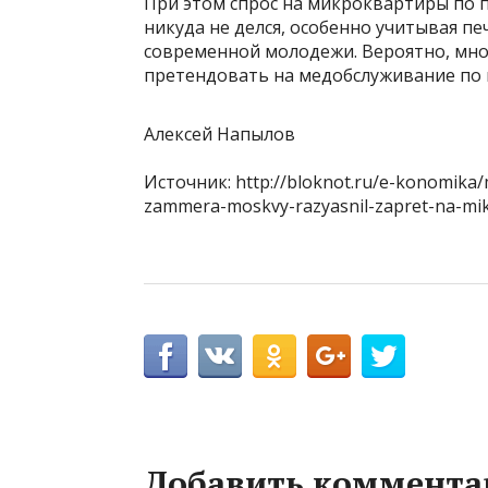
При этом спрос на микроквартиры по пр
никуда не делся, особенно учитывая п
современной молодежи. Вероятно, мног
претендовать на медобслуживание по 
Алексей Напылов
Источник: http://bloknot.ru/e-konomika/m
zammera-moskvy-razyasnil-zapret-na-mik
Добавить коммента