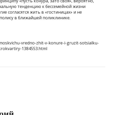
инципу «пусть конура, зато своя», вероятно,
ечальную тенденцию к бессемейной жизни
ие согласятся жить в «гостиницах» и не
полису в ближайшей поликлинике.
oskvichu-vredno-zhit-v-konure-i-gruzit-sotsialku-
rokvartiry-1384553.html
рий