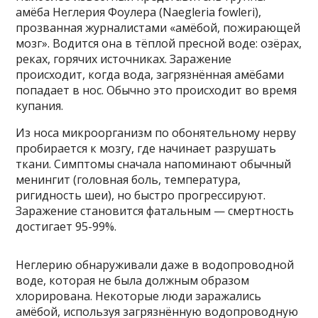
амёба Неглерия Фоулера (Naegleria fowleri),
прозванная журналистами «амёбой, пожирающей
мозг». Водится она в тёплой пресной воде: озёрах,
реках, горячих источниках. Заражение
происходит, когда вода, загрязнённая амёбами
попадает в нос. Обычно это происходит во время
купания.
Из носа микроорганизм по обонятельному нерву
пробирается к мозгу, где начинает разрушать
ткани. Симптомы сначала напоминают обычный
менингит (головная боль, температура,
ригидность шеи), но быстро прогрессируют.
Заражение становится фатальным — смертность
достигает 95-99%.
Неглерию обнаруживали даже в водопроводной
воде, которая не была должным образом
хлорирована. Некоторые люди заражались
амёбой, используя загрязнённую водопроводную