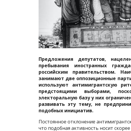
Предложения депутатов, нацеле
пребывания иностранных гражда
российским правительством. На
занимают две оппозиционные партии
используют антимигрантскую рит
предстоящими выборами, поск
электоральную базу у них ограниче
развивать эту тему, не предпри
подобных инициатив.
Постоянное отклонение антимигрантс
что подобная активность носит скорее