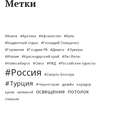
Метки
#Анапа
#Арктика
#Афганистан
#Бали
#Бюджетный отдых
#Геннадий Онищенко
#Германия
#Госдума РФ
#Дамаск
#Зумеры
#Италия
#Краснодарский край
#Лас-Вегас
#Новосибирск
#Омск
#РЖД
#Российские туристы
#Россия
#Смерть блогера
#Турция
#Черногория
дизайн
коридор
освещение
потолок
кухня
натяжной
спальня