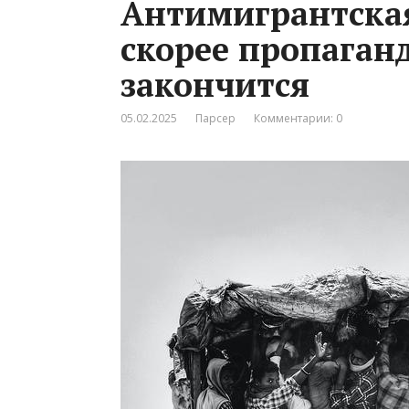
Антимигрантская
скорее пропаган
закончится
05.02.2025
Парсер
Комментарии: 0