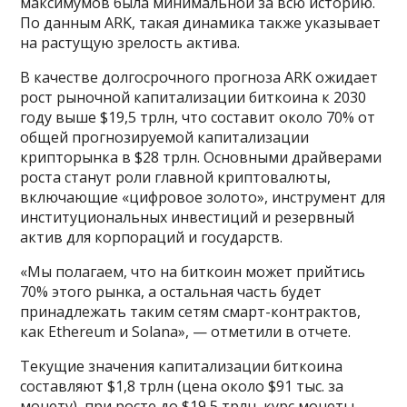
максимумов была минимальной за всю историю.
По данным ARK, такая динамика также указывает
на растущую зрелость актива.
В качестве долгосрочного прогноза ARK ожидает
рост рыночной капитализации биткоина к 2030
году выше $19,5 трлн, что составит около 70% от
общей прогнозируемой капитализации
крипторынка в $28 трлн. Основными драйверами
роста станут роли главной криптовалюты,
включающие «цифровое золото», инструмент для
институциональных инвестиций и резервный
актив для корпораций и государств.
«Мы полагаем, что на биткоин может прийтись
70% этого рынка, а остальная часть будет
принадлежать таким сетям смарт-контрактов,
как Ethereum и Solana», — отметили в отчете.
Текущие значения капитализации биткоина
составляют $1,8 трлн (цена около $91 тыс. за
монету), при росте до $19,5 трлн, курс монеты