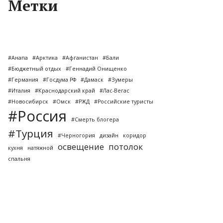
Метки
#Анапа
#Арктика
#Афганистан
#Бали
#Бюджетный отдых
#Геннадий Онищенко
#Германия
#Госдума РФ
#Дамаск
#Зумеры
#Италия
#Краснодарский край
#Лас-Вегас
#Новосибирск
#Омск
#РЖД
#Российские туристы
#Россия
#Смерть блогера
#Турция
#Черногория
дизайн
коридор
освещение
потолок
кухня
натяжной
спальня