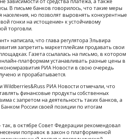
не зависимости от средства платежа, а также
усы. В письме банков говорилось, что такие меры
я населения, но позволят выровнять конкурентные
овой гонки на истощение» к устойчивому
ой торговли.
нт» написала, что глава регулятора Эльвира
вития запретить маркетплейсам продавать свои
лощадках. Газета ссылалась на письмо, в котором
 онлайн-платформам устанавливать разные цены в
нэкономразвития РИА Новости в свою очередь
лучено и прорабатывается.
 Wildberries&Russ РИА Новости отмечали, что
тавлять финансовые продукты собственных
вима с запретом на деятельность таких банков, а
 Банком России своей позиции по итогам
— так, в октябре Совет Федерации рекомендовал
внесении поправок в закон о платформенной