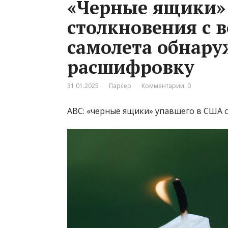
«Черные ящики» 
столкновения с 
самолета обнару
расшифровку
31.01.2025
Парсер
Комментарии: 0
АВС: «черные ящики» упавшего в США 