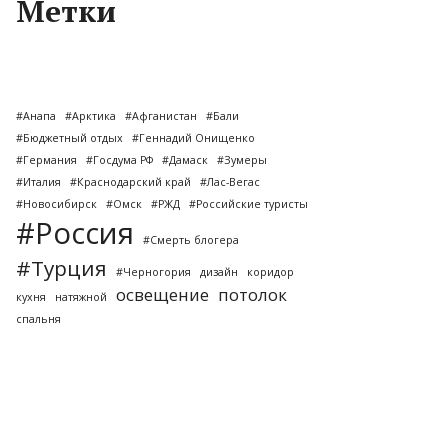
Метки
#Анапа
#Арктика
#Афганистан
#Бали
#Бюджетный отдых
#Геннадий Онищенко
#Германия
#Госдума РФ
#Дамаск
#Зумеры
#Италия
#Краснодарский край
#Лас-Вегас
#Новосибирск
#Омск
#РЖД
#Российские туристы
#Россия
#Смерть блогера
#Турция
#Черногория
дизайн
коридор
освещение
потолок
кухня
натяжной
спальня