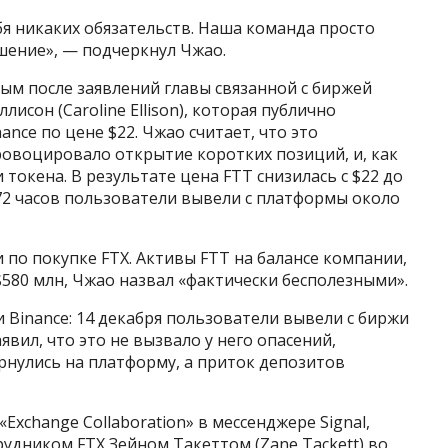
ебя никаких обязательств. Наша команда просто
шение», — подчеркнул Чжао.
ным после заявлений главы связанной с биржей
исон (Caroline Ellison), которая публично
nce по цене $22. Чжао считает, что это
овоцировало открытие коротких позиций, и, как
 токена. В результате цена FTT снизилась с $22 до
е 72 часов пользователи вывели с платформы около
и по покупке FTX. Активы FTT на балансе компании,
$580 млн, Чжао назвал «фактически бесполезными».
и Binance: 14 декабря пользователи вывели с биржи
явил, что это не вызвало у него опасений,
ернулись на платформу, а приток депозитов
Exchange Collaboration» в мессенджере Signal,
удником FTX Зейном Такеттом (Zane Tackett) во