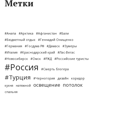
Метки
#Анапа
#Арктика
#Афганистан
#Бали
#Бюджетный отдых
#Геннадий Онищенко
#Германия
#Госдума РФ
#Дамаск
#Зумеры
#Италия
#Краснодарский край
#Лас-Вегас
#Новосибирск
#Омск
#РЖД
#Российские туристы
#Россия
#Смерть блогера
#Турция
#Черногория
дизайн
коридор
освещение
потолок
кухня
натяжной
спальня