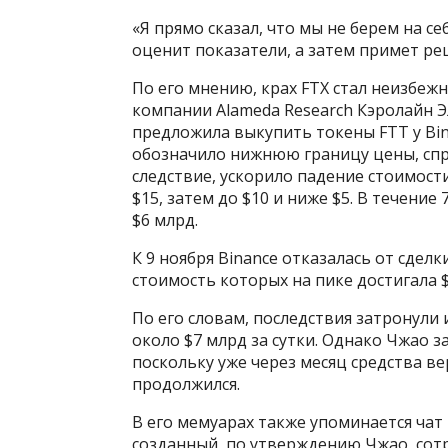
«Я прямо сказал, что мы не берем на с
оценит показатели, а затем примет ре
По его мнению, крах FTX стал неизбеж
компании Alameda Research Кэролайн Элл
предложила выкупить токены FTT у Bina
обозначило нижнюю границу цены, спр
следствие, ускорило падение стоимости
$15, затем до $10 и ниже $5. В течени
$6 млрд.
К 9 ноября Binance отказалась от сделк
стоимость которых на пике достигала 
По его словам, последствия затронули 
около $7 млрд за сутки. Однако Чжао за
поскольку уже через месяц средства в
продолжился.
В его мемуарах также упоминается чат «
созданный, по утверждению Чжао, сотр