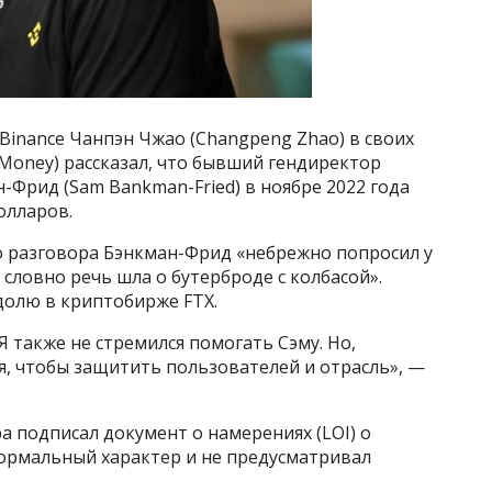
inance Чанпэн Чжао (Changpeng Zhao) в своих
 Money) рассказал, что бывший гендиректор
Фрид (Sam Bankman-Fried) в ноябре 2022 года
олларов.
о разговора Бэнкман-Фрид «небрежно попросил у
словно речь шла о бутерброде с колбасой».
олю в криптобирже FTX.
Я также не стремился помогать Сэму. Но,
, чтобы защитить пользователей и отрасль», —
ра подписал документ о намерениях (LOI) о
формальный характер и не предусматривал