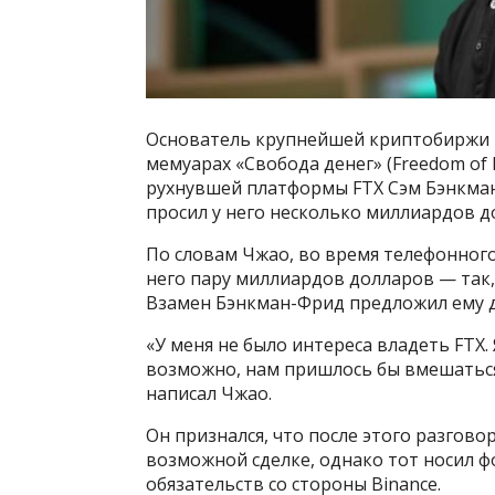
Основатель крупнейшей криптобиржи B
мемуарах «Свобода денег» (Freedom of
рухнувшей платформы FTX Сэм Бэнкман-
просил у него несколько миллиардов д
По словам Чжао, во время телефонног
него пару миллиардов долларов — так, 
Взамен Бэнкман-Фрид предложил ему д
«У меня не было интереса владеть FTX. 
возможно, нам пришлось бы вмешаться
написал Чжао.
Он признался, что после этого разгово
возможной сделке, однако тот носил 
обязательств со стороны Binance.