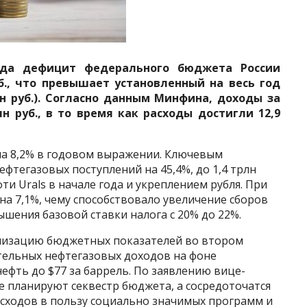
ода дефицит федерального бюджета России
уб., что превышает установленный на весь год
лн руб.). Согласно данным Минфина, доходы за
н руб., в то время как расходы достигли 12,9
на 8,2% в годовом выражении. Ключевым
фтегазовых поступлений на 45,4%, до 1,4 трлн
ти Urals в начале года и укреплением рубля. При
а 7,1%, чему способствовало увеличение сборов
вышения базовой ставки налога с 20% до 22%.
илизацию бюджетных показателей во втором
тельных нефтегазовых доходов на фоне
ефть до $77 за баррель. По заявлению вице-
е планируют секвестр бюджета, а сосредоточатся
сходов в пользу социально значимых программ и