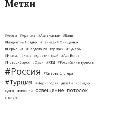
Метки
#Анапа
#Арктика
#Афганистан
#Бали
#Бюджетный отдых
#Геннадий Онищенко
#Германия
#Госдума РФ
#Дамаск
#Зумеры
#Италия
#Краснодарский край
#Лас-Вегас
#Новосибирск
#Омск
#РЖД
#Российские туристы
#Россия
#Смерть блогера
#Турция
#Черногория
дизайн
коридор
освещение
потолок
кухня
натяжной
спальня