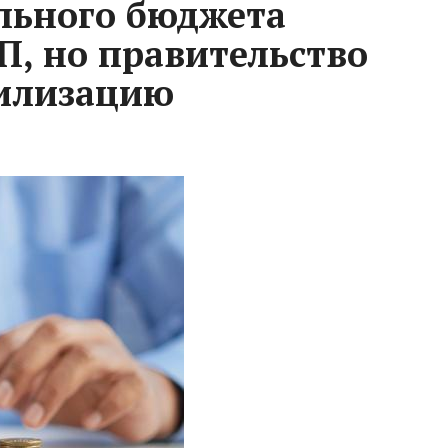
льного бюджета
П, но правительство
билизацию