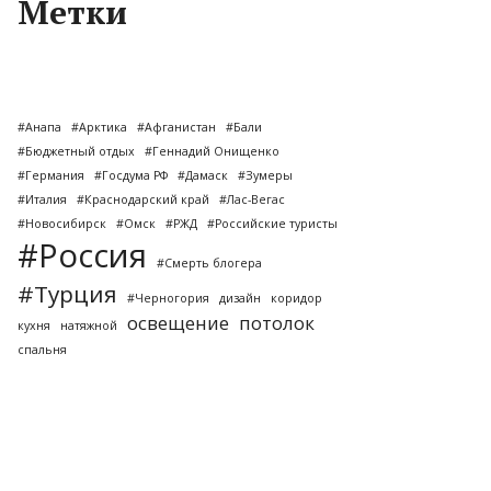
Метки
#Анапа
#Арктика
#Афганистан
#Бали
#Бюджетный отдых
#Геннадий Онищенко
#Германия
#Госдума РФ
#Дамаск
#Зумеры
#Италия
#Краснодарский край
#Лас-Вегас
#Новосибирск
#Омск
#РЖД
#Российские туристы
#Россия
#Смерть блогера
#Турция
#Черногория
дизайн
коридор
освещение
потолок
кухня
натяжной
спальня