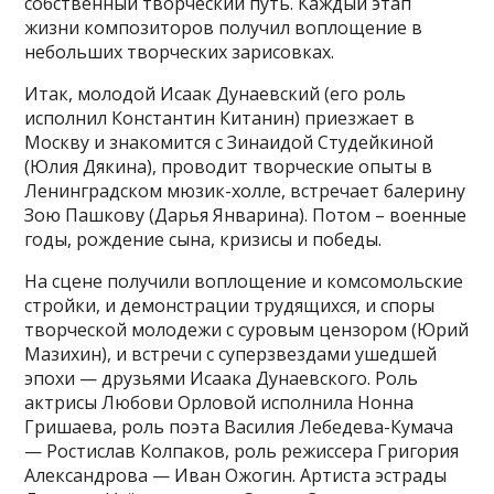
собственный творческий путь. Каждый этап
жизни композиторов получил воплощение в
небольших творческих зарисовках.
Итак, молодой Исаак Дунаевский (его роль
исполнил Константин Китанин) приезжает в
Москву и знакомится с Зинаидой Студейкиной
(Юлия Дякина), проводит творческие опыты в
Ленинградском мюзик-холле, встречает балерину
Зою Пашкову (Дарья Январина). Потом – военные
годы, рождение сына, кризисы и победы.
На сцене получили воплощение и комсомольские
стройки, и демонстрации трудящихся, и споры
творческой молодежи с суровым цензором (Юрий
Мазихин), и встречи с суперзвездами ушедшей
эпохи — друзьями Исаака Дунаевского. Роль
актрисы Любови Орловой исполнила Нонна
Гришаева, роль поэта Василия Лебедева-Кумача
— Ростислав Колпаков, роль режиссера Григория
Александрова — Иван Ожогин. Артиста эстрады