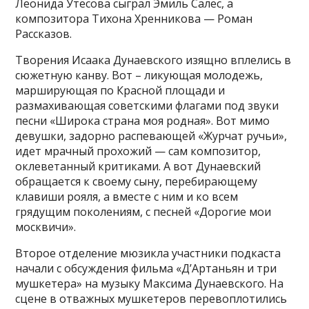
Леонида Утёсова сыграл Эмиль Салес, а
композитора Тихона Хренникова — Роман
Рассказов.
Творения Исаака Дунаевского изящно вплелись в
сюжетную канву. Вот – ликующая молодежь,
марширующая по Красной площади и
размахивающая советскими флагами под звуки
песни «Широка страна моя родная». Вот мимо
девушки, задорно распевающей «Журчат ручьи»,
идет мрачный прохожий — сам композитор,
оклеветанный критиками. А вот Дунаевский
обращается к своему сыну, перебирающему
клавиши рояля, а вместе с ним и ко всем
грядущим поколениям, с песней «Дорогие мои
москвичи».
Второе отделение мюзикла участники подкаста
начали с обсуждения фильма «Д’Артаньян и три
мушкетера» на музыку Максима Дунаевского. На
сцене в отважных мушкетеров перевоплотились