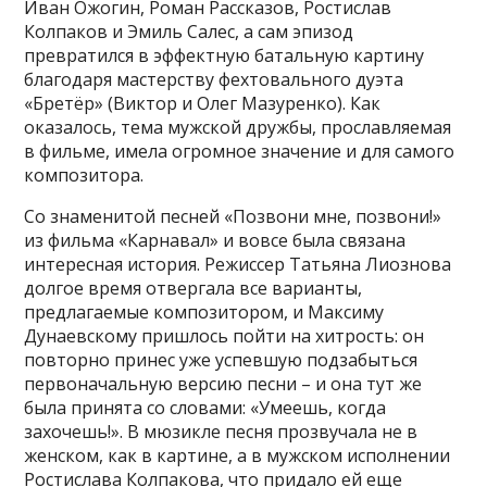
Иван Ожогин, Роман Рассказов, Ростислав
Колпаков и Эмиль Салес, а сам эпизод
превратился в эффектную батальную картину
благодаря мастерству фехтовального дуэта
«Бретёр» (Виктор и Олег Мазуренко). Как
оказалось, тема мужской дружбы, прославляемая
в фильме, имела огромное значение и для самого
композитора.
Со знаменитой песней «Позвони мне, позвони!»
из фильма «Карнавал» и вовсе была связана
интересная история. Режиссер Татьяна Лиознова
долгое время отвергала все варианты,
предлагаемые композитором, и Максиму
Дунаевскому пришлось пойти на хитрость: он
повторно принес уже успевшую подзабыться
первоначальную версию песни – и она тут же
была принята со словами: «Умеешь, когда
захочешь!». В мюзикле песня прозвучала не в
женском, как в картине, а в мужском исполнении
Ростислава Колпакова, что придало ей еще