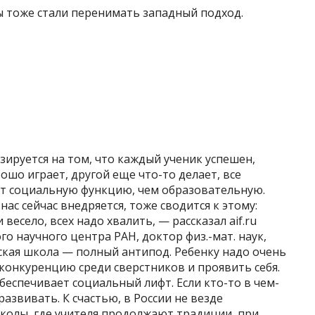
ы тоже стали перенимать западный подход.
зируется на том, что каждый ученик успешен,
рошо играет, другой еще что-то делает, все
т социальную функцию, чем образовательную.
ас сейчас внедряется, тоже сводится к этому:
есело, всех надо хвалить, — рассказал aif.ru
о научного центра РАН, доктор физ.-мат. наук,
ская школа — полный антипод. Ребенку надо очень
конкуренцию среди сверстников и проявить себя.
беспечивает социальный лифт. Если кто-то в чем-
развивать. К счастью, в России не везде
колы, где учителя продолжают традиции, при