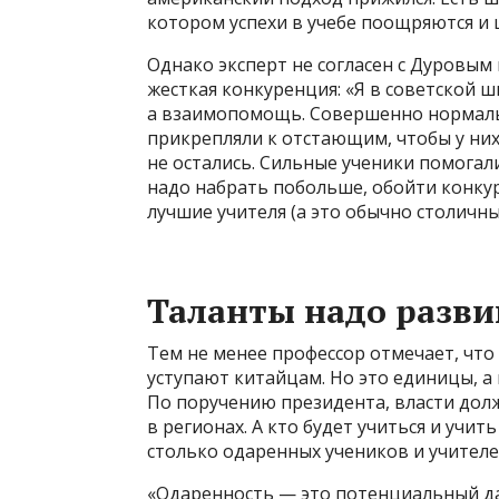
котором успехи в учебе поощряются и ц
Однако эксперт не согласен с Дуровым 
жесткая конкуренция: «Я в советской шк
а взаимопомощь. Совершенно нормаль
прикрепляли к отстающим, чтобы у них
не остались. Сильные ученики помогали
надо набрать побольше, обойти конкур
лучшие учителя (а это обычно столичны
Таланты надо разви
Тем не менее профессор отмечает, что
уступают китайцам. Но это единицы, а
По поручению президента, власти дол
в регионах. А кто будет учиться и учи
столько одаренных учеников и учителе
«Одаренность — это потенциальный дар