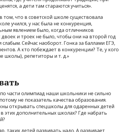
енятся, а дети там стараются учиться».
в том, что в советской школе существовала
оле учился, у нас была не конкуренция,
ным явлением было, когда отличников
 двоек и троек не было, чтобы они на второй год
 слабым. Сейчас наоборот. Гонка за баллами ЕГЭ,
ентов. А кто побеждает в конкуренции? Те, у кого
е школы), репетиторы и т. д.»
вать
 по части олимпиад наши школьники не сильно
 потому не показатель качества образования.
жны открывать спецшколы для одаренных детей
ть в этих дополнительных школах? Где набрать
й?
, таких детей развивать надо. А развивает