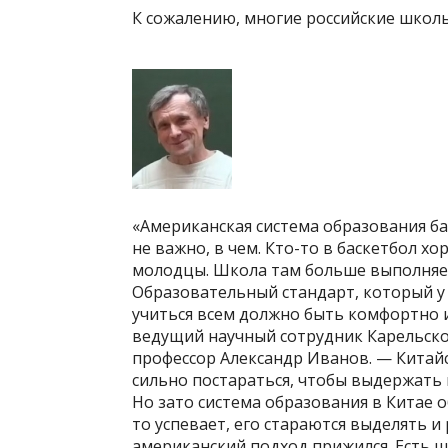
К сожалению, многие российские школ
«Американская система образования ба
не важно, в чем. Кто-то в баскетбол хо
молодцы. Школа там больше выполняе
Образовательный стандарт, который у н
учиться всем должно быть комфортно и в
ведущий научный сотрудник Карельског
профессор Александр Иванов. — Китай
сильно постараться, чтобы выдержать 
Но зато система образования в Китае о
то успевает, его стараются выделять и 
американский подход прижился. Есть ш