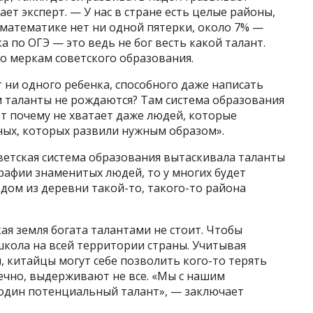
ет эксперт. — У нас в стране есть целые районы,
о математике нет ни одной пятерки, около 7% —
а по ОГЭ — это ведь не бог весть какой талант.
о меркам советского образования.
т ни одного ребенка, способного даже написать
м таланты не рождаются? Там система образования
от почему не хватает даже людей, которые
ных, которых развили нужным образом».
ветская система образования вытаскивала таланты
графии знаменитых людей, то у многих будет
одом из деревни такой-то, такого-то района
кая земля богата талантами не стоит. Чтобы
школа на всей территории страны. Учитывая
 китайцы могут себе позволить кого-то терять
ечно, выдерживают не все. «Мы с нашим
 один потенциальный талант», — заключает