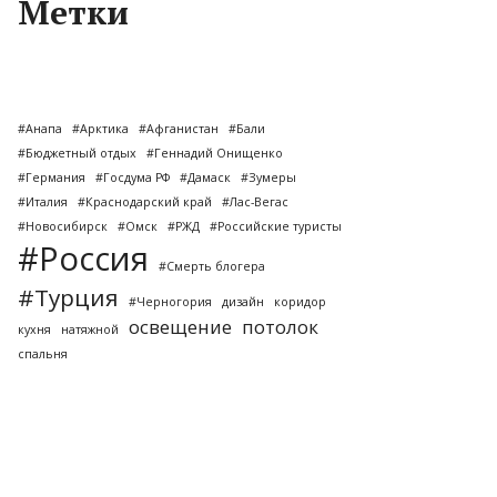
Метки
#Анапа
#Арктика
#Афганистан
#Бали
#Бюджетный отдых
#Геннадий Онищенко
#Германия
#Госдума РФ
#Дамаск
#Зумеры
#Италия
#Краснодарский край
#Лас-Вегас
#Новосибирск
#Омск
#РЖД
#Российские туристы
#Россия
#Смерть блогера
#Турция
#Черногория
дизайн
коридор
освещение
потолок
кухня
натяжной
спальня