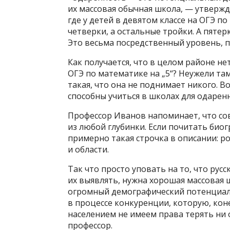
их массовая обычная школа, — утвержда
где у детей в девятом классе на ОГЭ п
четверки, а остальные тройки. А пятерк
Это весьма посредственный уровень, п
Как получается, что в целом районе не
ОГЭ по математике на „5“? Неужели та
такая, что она не поднимает никого. В
способны учиться в школах для одарен
Профессор Иванов напоминает, что со
из любой глубинки. Если почитать био
примерно такая строчка в описании: р
и области.
Так что просто уповать на то, что русс
их выявлять, нужна хорошая массовая 
огромный демографический потенциал,
в процессе конкуренции, которую, кон
населением не имеем права терять ни
профессор.