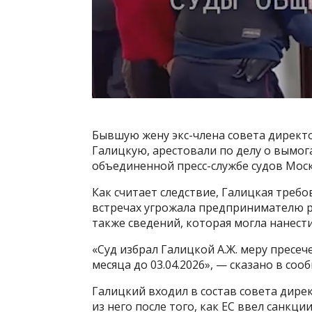
Бывшую жену экс-члена совета директ
Галицкую, арестовали по делу о вымог
объединенной пресс-службе судов Моск
Как считает следствие, Галицкая требо
встречах угрожала предпринимателю 
также сведений, которая могла нанест
«Суд избрал Галицкой А.Ж. меру пресеч
месяца до 03.04.2026», — сказано в соо
Галицкий входил в состав совета дире
из него после того, как ЕС ввел санк