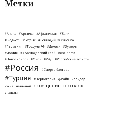
Метки
#Анапа
#Арктика
#Афганистан
#Бали
#Бюджетный отдых
#Геннадий Онищенко
#Германия
#Госдума РФ
#Дамаск
#Зумеры
#Италия
#Краснодарский край
#Лас-Вегас
#Новосибирск
#Омск
#РЖД
#Российские туристы
#Россия
#Смерть блогера
#Турция
#Черногория
дизайн
коридор
освещение
потолок
кухня
натяжной
спальня