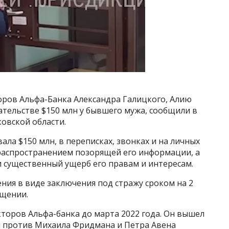
оров Альфа-Банка Александра Галицкого, Алию
ательстве $150 млн у бывшего мужа, сообщили в
овской области.
вала $150 млн, в переписках, звонках и на личных
распространением позорящей его информации, а
и существенный ущерб его правам и интересам.
ения в виде заключения под стражу сроком на 2
бщении.
кторов Альфа-банка до марта 2022 года. Он вышел
ции против Михаила Фридмана и Петра Авена