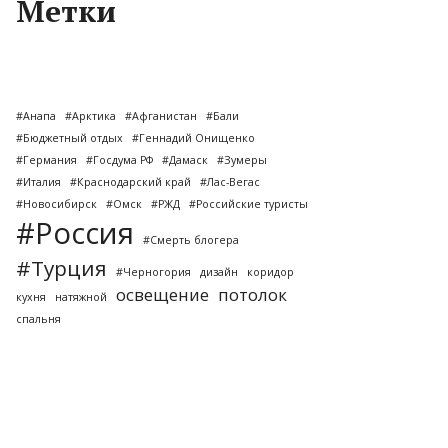
Метки
#Анапа
#Арктика
#Афганистан
#Бали
#Бюджетный отдых
#Геннадий Онищенко
#Германия
#Госдума РФ
#Дамаск
#Зумеры
#Италия
#Краснодарский край
#Лас-Вегас
#Новосибирск
#Омск
#РЖД
#Российские туристы
#Россия
#Смерть блогера
#Турция
#Черногория
дизайн
коридор
освещение
потолок
кухня
натяжной
спальня