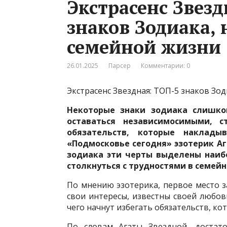
Экстрасенс Звезд
знаков Зодиака, 
семейной жизни
26.01.2025
Парсер
Комментарии: 0
Экстрасенс Звездная: ТОП-5 знаков Зод
Некоторые знаки зодиака слишко
оставаться независимосимыми, с
обязательств, которые наклады
«Подмосковье сегодня» эзотерик Аг
зодиака эти черты выделены наибо
столкнуться с трудностями в семейн
По мнению эзотерика, первое место 
свои интересы, известны своей любо
чего начнут избегать обязательств, ко
По словам Агаты Звездной, достат