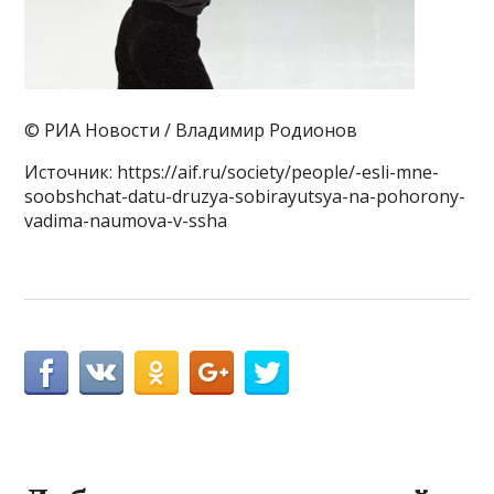
© РИА Новости / Владимир Родионов
Источник: https://aif.ru/society/people/-esli-mne-
soobshchat-datu-druzya-sobirayutsya-na-pohorony-
vadima-naumova-v-ssha