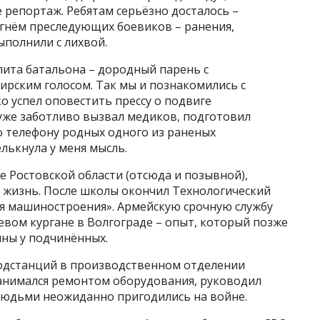
е репортаж. Ребятам серьёзно досталось –
огнём преследующих боевиков – ранения,
выполнили с лихвой.
лита батальона – дородный парень с
рским голосом. Так мы и познакомились с
ко успел оповестить прессу о подвиге
 уже заботливо вызвал медиков, подготовил
о телефону родных одного из раненых
лькнула у меня мысль.
 Ростовской области (отсюда и позывной),
 жизнь. После школы окончил Технологический
ия машиностроения». Армейскую срочную службу
вом кургане в Волгограде – опыт, который позже
ины у подчинённых.
подстанций в производственном отделении
 Занимался ремонтом оборудования, руководил
людьми неожиданно пригодились на войне.