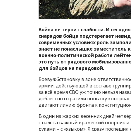
Война не терпит слабости. И сегодня
снарядов бойца подстерегает невиди
современных условиях роль замполи
знает не понаслышке заместитель к
военно-политической работе лейтена
это путь от рядового мобилизованн
для бойцов на передовой.
Боевуө обстановку в зоне ответственн
армии, действующей в составе группи
за всё время СВО уж точно нельзя наз
доблестно отразили попытку контрнаст
двигают линию фронта к конституцион
В один из жарких весенних дней четвё
с налёта важный вражеский опорник и 
руками – с «языком». Я сразу поспешил