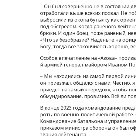
– Он был совершенно не в состоянии д
отработали выше всяких похвал. Не п
выбросили из окопа бутылку как ориен
под обстрелом. Когда раненого лейтена
брюки. И один боец, тоже раненый, не
«Что за безобразие? Наденьте на офице
Богу, тогда всё закончилось хорошо, в
Особое впечатление на «Азова» произ
й армией генерал-майором Иваном По
– Мы находились на самой первой лини
он приезжал, общался с нами. Честно, 
приедет на самый «передок», чтобы по
обмундирование, провизию. Всё ли пол
В конце 2023 года командование пред
роты по военно-политической работе. «
Командование батальона и управление
приказом министра обороны он был оф
звания лейтенанта.