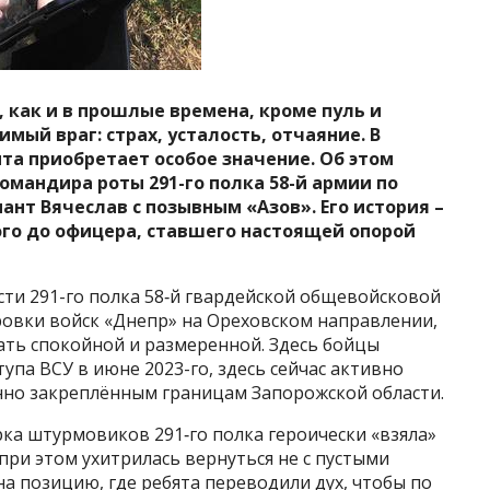
, как и в прошлые времена, кроме пуль и
мый враг: страх, усталость, отчаяние. В
та приобретает особое значение. Об этом
омандира роты 291-го полка 58-й армии по
нт Вячеслав с позывным «Азов». Его история –
ого до офицера, ставшего настоящей опорой
ости 291-го полка 58‑й гвардейской общевойсковой
ровки войск «Днепр» на Ореховском направлении,
вать спокойной и размеренной. Здесь бойцы
упа ВСУ в июне 2023-го, здесь сейчас активно
но закреплённым границам Запорожской области.
рка штурмовиков 291‑го полка героически «взяла»
при этом ухитрилась вернуться не с пустыми
 на позицию, где ребята переводили дух, чтобы по