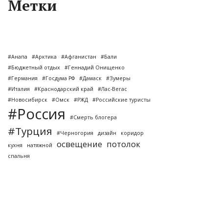
Метки
#Анапа
#Арктика
#Афганистан
#Бали
#Бюджетный отдых
#Геннадий Онищенко
#Германия
#Госдума РФ
#Дамаск
#Зумеры
#Италия
#Краснодарский край
#Лас-Вегас
#Новосибирск
#Омск
#РЖД
#Российские туристы
#Россия
#Смерть блогера
#Турция
#Черногория
дизайн
коридор
освещение
потолок
кухня
натяжной
спальня