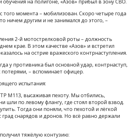
и обучения на полигоне, «Азов» прибыл в зону СВО.
и с того момента – мобилизован. Скоро четыре года
то ничем другим и не занимался до этого, –
ения 2-й мотострелковой роты – должность
днем крае. В этом качестве «Азов» и встретил
оказалось на острие вражеского контрнаступления.
да у противника был основной удар, контрнаступ,
с потерями, – вспоминает офицер.
тоящего испытания:
БТР M113, высаживая пехоту. Мы отбились,
и шли по левому флангу, где стоял второй взвод.
упить. Тогда они поняли, что пехотой и лёгкой
с град снарядов и дронов. Но всё равно держали
получил тяжёлую контузию: