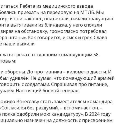
вигаться. Ребята из медицинского взвода
обоялись приехать на передовую на МТЛБ. Мы
тир, и они наконец подъехали, начали эвакуацию
нта вытягивали из блиндажа, у него сползли
взирая на обстановку, громогласно потребовал:
ра штаны». Как говорится, и смех и грех. Слава
се наши выжили.
вела встреча с тогдашним командующим 58-
повым:
и обороны. До противника – километр двести. И
я был удивлён. Не думал, что командующий армией
говорить с солдатами. Спрашивал про питание,
учаем. Настоящий боевой генерал.
ложило Вячеславу стать заместителем командира
Согласился без раздумий, – вспоминает он. –
 полка одобрили мою кандидатуру». В 2024 году
ициально назначен на должность с присвоением