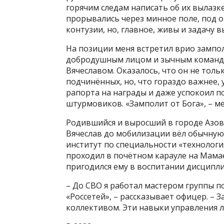
горячим следам написать об их вылазк
прорывались через минное поле, под 
контузии, но, главное, живы и задачу 
На позиции меня встретил врио зампо
добродушным лицом и зычным команди
Вячеславом. Оказалось, что он не толь
подчинённых, но, что гораздо важнее,
рапорта на награды и даже успокоил п
штурмовиков. «Замполит от Бога», – ме
Родившийся и выросший в городе Азове
Вячеслав до мобилизации вёл обычную
институт по специальности «технолог
проходил в почётном карауле на Мамае
пригодился ему в воспитании дисципл
– До СВО я работал мастером группы 
«Россетей», – рассказывает офицер. –
коллективом. Эти навыки управления 