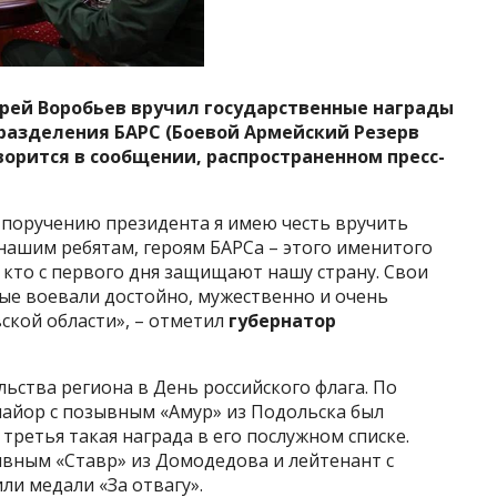
рей Воробьев вручил государственные награды
разделения БАРС (Боевой Армейский Резерв
ворится в сообщении, распространенном пресс-
по поручению президента я имею честь вручить
нашим ребятам, героям БАРСа – этого именитого
, кто с первого дня защищают нашу страну. Свои
рые воевали достойно, мужественно и очень
ской области», – отметил
губернатор
ьства региона в День российского флага. По
майор с позывным «Амур» из Подольска был
третья такая награда в его послужном списке.
ывным «Ставр» из Домодедова и лейтенант с
и медали «За отвагу».