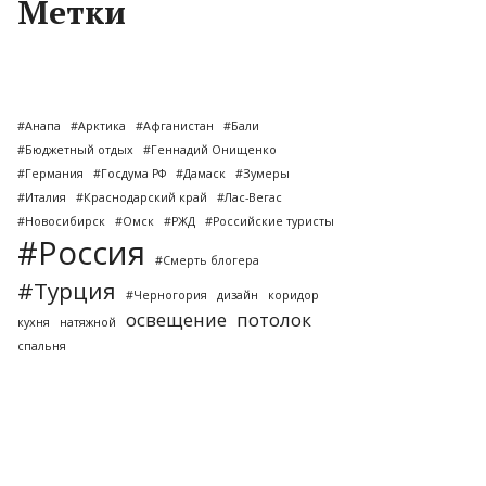
Метки
#Анапа
#Арктика
#Афганистан
#Бали
#Бюджетный отдых
#Геннадий Онищенко
#Германия
#Госдума РФ
#Дамаск
#Зумеры
#Италия
#Краснодарский край
#Лас-Вегас
#Новосибирск
#Омск
#РЖД
#Российские туристы
#Россия
#Смерть блогера
#Турция
#Черногория
дизайн
коридор
освещение
потолок
кухня
натяжной
спальня