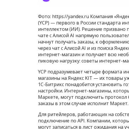
Фото: https://yandex.ru Компания «Янд
(YCP) — первого в России стандарта и
интеллектом (ИИ). Решение призвано 
чате с Алисой AI напрямую пользоват
начнут получать заказы, к оформлени
через чат с Алисой AI и из поиска Янд
интернет-магазин и получает всю нео
пиковую нагрузку: советы интернет-м
YCP подразумевает четыре формата ин
магазины на Яндекс KIT — их товары уж
1С-Битрикс понадобится установить г
настройки. Интернет-магазины, которы
Маркете, могут подключить протокол 
заказы в этом случае исполнит Маркет.
Для ритейлеров, работающих на собст
подключение по API. Компании, которы
могут записаться в лист ожидания на у