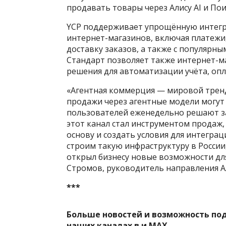
продавать товары через Алису AI и Пои
YCP поддерживает упрощённую интегр
интернет-магазинов, включая платежи,
доставку заказов, а также с популярн
Стандарт позволяет также интернет-м
решения для автоматизации учёта, опл
«Агентная коммерция — мировой тренд.
продажи через агентные модели могут д
пользователей еженедельно решают зад
этот канал стал инструментом продаж
основу и создать условия для интегра
строим такую инфраструктуру в Росси
открыл бизнесу новые возможности д
Стромов, руководитель направления Ал
***
Больше новостей и возможность по
наших каналах в
и
MAX
.