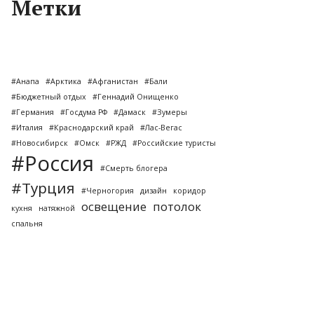
Метки
#Анапа
#Арктика
#Афганистан
#Бали
#Бюджетный отдых
#Геннадий Онищенко
#Германия
#Госдума РФ
#Дамаск
#Зумеры
#Италия
#Краснодарский край
#Лас-Вегас
#Новосибирск
#Омск
#РЖД
#Российские туристы
#Россия
#Смерть блогера
#Турция
#Черногория
дизайн
коридор
освещение
потолок
кухня
натяжной
спальня