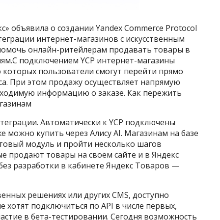
екс» объявила о создании Yandex Commerce Protocol
нтеграции интернет-магазинов с искусственным
помочь онлайн-ритейлерам продавать товары в
елям.С подключением YCP интернет-магазины
ю которых пользователи смогут перейти прямо
екса. При этом продажу осуществляет напрямую
бходимую информацию о заказе. Как пережить
агазинам
теграции. Автоматически к YCP подключены
е можно купить через Алису AI. Магазинам на базе
отовый модуль и пройти несколько шагов
е продают товары на своём сайте и в Яндекс
без разработки в кабинете Яндекс Товаров —
венных решениях или других CMS, доступно
е хотят подключиться по API в числе первых,
частие в бета-тестировании. Сегодня возможность