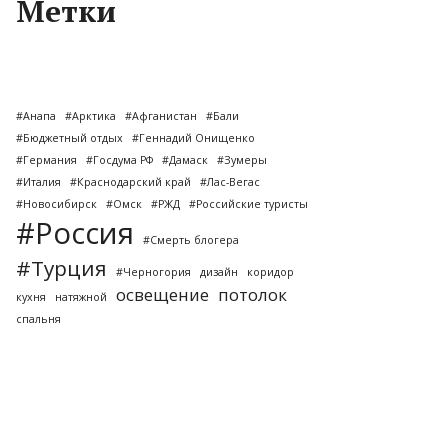
Метки
#Анапа
#Арктика
#Афганистан
#Бали
#Бюджетный отдых
#Геннадий Онищенко
#Германия
#Госдума РФ
#Дамаск
#Зумеры
#Италия
#Краснодарский край
#Лас-Вегас
#Новосибирск
#Омск
#РЖД
#Российские туристы
#Россия
#Смерть блогера
#Турция
#Черногория
дизайн
коридор
освещение
потолок
кухня
натяжной
спальня