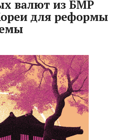
ых валют из БМР
Кореи для реформы
темы