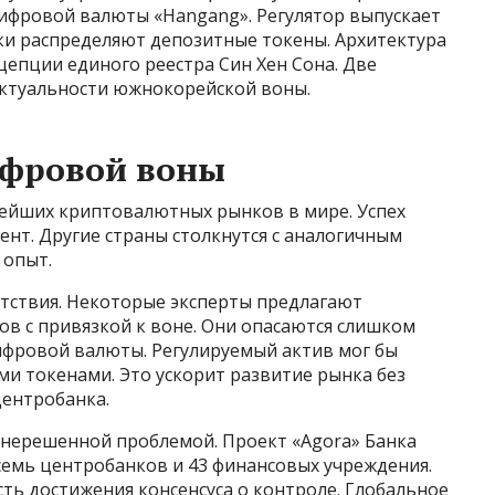
цифровой валюты «Hangang». Регулятор выпускает
ки распределяют депозитные токены. Архитектура
епции единого реестра Син Хен Сона. Две
актуальности южнокорейской воны.
ифровой воны
ейших криптовалютных рынков в мире. Успех
ент. Другие страны столкнутся с аналогичным
 опыт.
тствия. Некоторые эксперты предлагают
в с привязкой к воне. Они опасаются слишком
ифровой валюты. Регулируемый актив мог бы
и токенами. Это ускорит развитие рынка без
ентробанка.
 нерешенной проблемой. Проект «Agora» Банка
емь центробанков и 43 финансовых учреждения.
ть достижения консенсуса о контроле. Глобальное