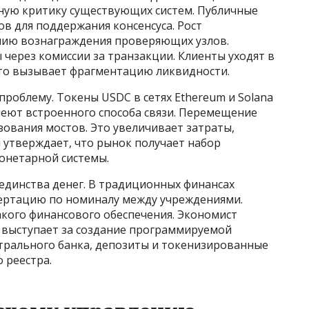
ьную критику существующих систем. Публичные
в для поддержания консенсуса. Рост
нию вознаграждения проверяющих узлов.
через комиссии за транзакции. Клиенты уходят в
Это вызывает фрагментацию ликвидности.
роблему. Токены USDC в сетях Ethereum и Solana
имеют встроенного способа связи. Перемещение
ования мостов. Это увеличивает затраты,
н утверждает, что рынок получает набор
онетарной системы.
единства денег. В традиционных финансах
ертацию по номиналу между учреждениями.
кого финансового обеспечения. Экономист
 выступает за создание программируемой
нтрального банка, депозиты и токенизированные
 реестра.