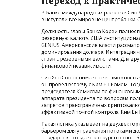
Переход к практич
В Банке международных расчетов Син Х
выступали все мировые центробанки. О
Должность главы Банка Кореи полност
резервную валюту. США институциона
GENIUS. Американские власти рассмат
доминирования доллара. Интеграция ч
стран с резервными валютами. Для друг
финансовой независимости.
Син Хен Сон понимает невозможность 
он провел встречу с Ким Ен Бомом. То
председателя Комиссии по финансовым 
аппарата президента по вопросам поли
запретов трансграничных криптовалют
эффективной точкой контроля. Ким Ен Б
Такая логика указывает на двухвектор
барьером для управления потоками д
государство создает конкурентоспосо