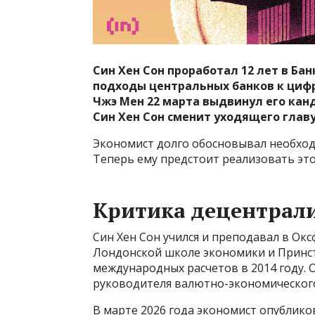
Син Хен Сон проработал 12 лет в Б
подходы центральных банков к циф
Чжэ Мен 22 марта выдвинул его канд
Син Хен Сон сменит уходящего главу
Экономист долго обосновывал необхо
Теперь ему предстоит реализовать эт
Критика децентрал
Син Хен Сон учился и преподавал в Ок
Лондонской школе экономики и Принст
международных расчетов в 2014 году. 
руководителя валютно-экономическог
В марте 2026 года экономист опублик