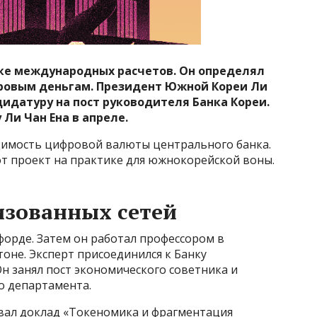
анке международных расчетов. Он определял
ровым деньгам. Президент Южной Кореи Ли
идатуру на пост руководителя Банка Кореи.
 Ли Чан Ена в апреле.
димость цифровой валюты центрального банка.
от проект на практике для южнокорейской воны.
изованных сетей
сфорде. Затем он работал профессором в
оне. Эксперт присоединился к Банку
Он занял пост экономического советника и
о департамента.
овал доклад «Токеномика и фрагментация