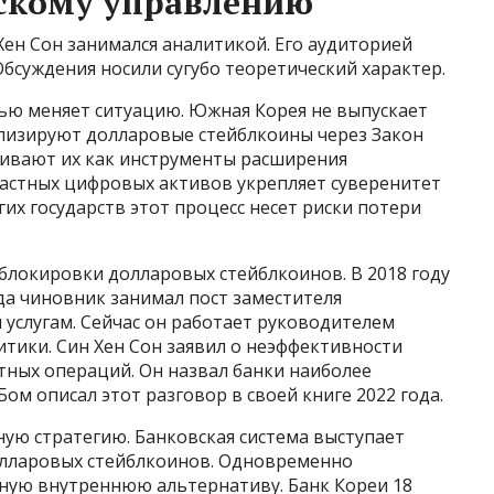
ескому управлению
ен Сон занимался аналитикой. Его аудиторией
бсуждения носили сугубо теоретический характер.
ью меняет ситуацию. Южная Корея не выпускает
лизируют долларовые стейблкоины через Закон
ривают их как инструменты расширения
астных цифровых активов укрепляет суверенитет
их государств этот процесс несет риски потери
блокировки долларовых стейблкоинов. В 2018 году
гда чиновник занимал пост заместителя
услугам. Сейчас он работает руководителем
тики. Син Хен Сон заявил о неэффективности
ных операций. Он назвал банки наиболее
ом описал этот разговор в своей книге 2022 года.
ную стратегию. Банковская система выступает
олларовых стейблкоинов. Одновременно
бную внутреннюю альтернативу. Банк Кореи 18