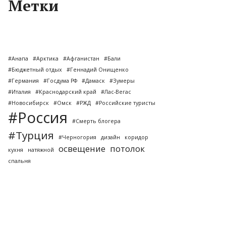
Метки
#Анапа
#Арктика
#Афганистан
#Бали
#Бюджетный отдых
#Геннадий Онищенко
#Германия
#Госдума РФ
#Дамаск
#Зумеры
#Италия
#Краснодарский край
#Лас-Вегас
#Новосибирск
#Омск
#РЖД
#Российские туристы
#Россия
#Смерть блогера
#Турция
#Черногория
дизайн
коридор
освещение
потолок
кухня
натяжной
спальня