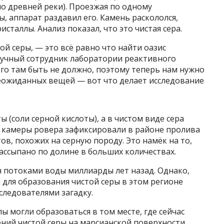
о древней реки). Проезжая по одному
 аппарат раздавил его. Камень раскололся,
сталлы. Анализ показал, что это чистая сера.
ой серы, — это всё равно что найти оазис
научный сотрудник лаборатории реактивного
го там быть не должно, поэтому теперь нам нужно
неожиданных вещей — вот что делает исследование
 (соли серной кислоты), а в чистом виде сера
о камеры ровера зафиксировали в районе пролива
в, похожих на серную породу. Это намёк на то,
ассыпано по долине в больших количествах.
 потоками воды миллиарды лет назад. Однако,
я для образования чистой серы в этом регионе
следователями загадку.
ы могли образоваться в том месте, где сейчас
лений чистой серы на марсианской поверхности