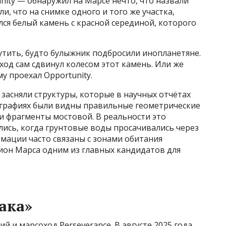
nity — обнаружил на Марсе нечто, что назвали
, что на снимке одного и того же участка,
лся белый камень с красной серединой, которого
шутить, будто булыжник подбросили инопланетяне.
ход сам сдвинул колесом этот камень. Или же
у проехал Opportunity.
y засняли структуры, которые в научных отчётах
графиях были видны правильные геометрические
и фрагменты мостовой. В реальности это
ись, когда грунтовые воды просачивались через
мации часто связаны с зонами обитания
ион Марса одним из главных кандидатов для
ака»
 и марсоход Perseverance. В августе 2025 года