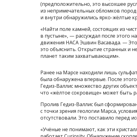
(предположительно, это высохшее русл
из непримечательных обломков породы,
и внутри обнаружились ярко-жёлтые кри
«Найти поле камней, состоящих из чист
в пустыне», — рассуждал после этого 
движения НАСА Эшвин Васавада. — Это
это объяснить. Открытие странных и 
планет таким захватывающим».
Ранее на Марсе находили лишь сульфаты
была обнаружена впервые. После этог
Гедиз-Валлис множество других объекто
что «жёлтое сокровище» может быть р
Пролив Гедиз-Валлис был сформирован
с точки зрения геологии Марса, услови
отсутствовали. Это поставило перед ис
«Учёные не понимают, как эти кристалл
работает Curiosity. Обнаружение скоп