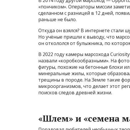
В 2014 году другой марсоход — Opportu
«пончиком». Операторы миссии заметили
сделанном с разницей в 12 дней, появи
раньше не было.
Откуда он взялся? В интернете стали 
Но учёные пришли к выводу, что марсо
он откололся от булыжника, по котором
В 2022 году камеры марсохода Curiosit
назвали «коробкообразными». На фото
фигуры, похожие на бетонные блоки ил
минеральные жилы, которые образовал
трещины в породе. На Земле такие фор
микроорганизмов, что делает этот рег
поисков следов древней жизни.
«Шлем» и «семена м
Порадовал любителей необычных теорий