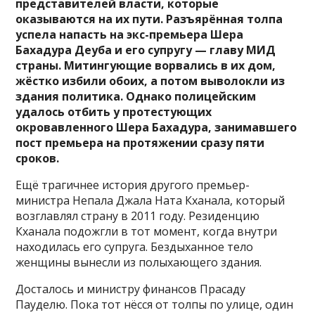
представителей власти, которые
оказываются на их пути. Разъярённая толпа
успела напасть на экс-премьера Шера
Бахадура Деуба и его супругу — главу МИД
страны. Митингующие ворвались в их дом,
жёстко избили обоих, а потом выволокли из
здания политика. Однако полицейским
удалось отбить у протестующих
окровавленного Шера Бахадура, занимавшего
пост премьера на протяжении сразу пяти
сроков.
Ещё трагичнее история другого премьер-
министра Непала Джала Ната Кханала, который
возглавлял страну в 2011 году. Резиденцию
Кханала подожгли в тот момент, когда внутри
находилась его супруга. Бездыханное тело
женщины вынесли из полыхающего здания.
Досталось и министру финансов Прасаду
Пауделю. Пока тот нёсся от толпы по улице, один