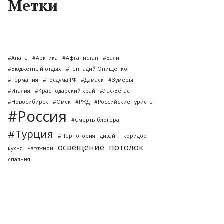
Метки
#Анапа
#Арктика
#Афганистан
#Бали
#Бюджетный отдых
#Геннадий Онищенко
#Германия
#Госдума РФ
#Дамаск
#Зумеры
#Италия
#Краснодарский край
#Лас-Вегас
#Новосибирск
#Омск
#РЖД
#Российские туристы
#Россия
#Смерть блогера
#Турция
#Черногория
дизайн
коридор
освещение
потолок
кухня
натяжной
спальня