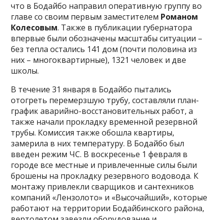
что в Бодайбо направил оперативную группу во
главе со своим первым заместителем
Романом
Колесовым
. Также в публикации губернатора
впервые были обозначены масштабы ситуации –
без тепла остались 141 дом (почти половина из
них – многоквартирные), 1321 человек и две
школы.
В течение 31 января в Бодайбо пытались
отогреть перемерзшую трубу, составляли план-
график аварийно-восстановительных работ, а
также начали прокладку временной резервной
трубы. Комиссия также обошла квартиры,
замерила в них температуру. В Бодайбо был
введен режим ЧС. В воскресенье 1 февраля в
городе все местные и привлеченные силы были
брошены на прокладку резервного водовода. К
монтажу привлекли сварщиков и сантехников
компаний «Лензолото» и «Высочайший», которые
работают на территории Бодайбинского района,
вертолетом завезли оборудование и