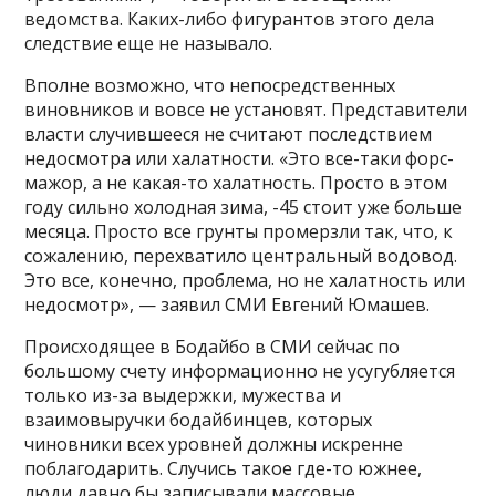
ведомства. Каких-либо фигурантов этого дела
следствие еще не называло.
Вполне возможно, что непосредственных
виновников и вовсе не установят. Представители
власти случившееся не считают последствием
недосмотра или халатности. «Это все-таки форс-
мажор, а не какая-то халатность. Просто в этом
году сильно холодная зима, -45 стоит уже больше
месяца. Просто все грунты промерзли так, что, к
сожалению, перехватило центральный водовод.
Это все, конечно, проблема, но не халатность или
недосмотр», — заявил СМИ Евгений Юмашев.
Происходящее в Бодайбо в СМИ сейчас по
большому счету информационно не усугубляется
только из-за выдержки, мужества и
взаимовыручки бодайбинцев, которых
чиновники всех уровней должны искренне
поблагодарить. Случись такое где-то южнее,
люди давно бы записывали массовые