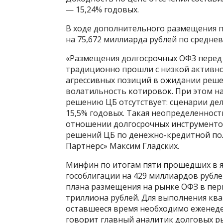
— 15,24% годовых.
В ходе дополнительного размещения п
на 75,672 миллиарда рублей по средне
«Размещения долгосрочных ОФЗ перед 
традиционно прошли с низкой активно
агрессивных позиций в ожидании решен
волатильность котировок. При этом н
решению ЦБ отсутствует: сценарии дел
15,5% годовых. Такая неопределенност
отношении долгосрочных инструментов
решений ЦБ по денежно-кредитной по
Партнерс» Максим Гладских.
Минфин по итогам пяти прошедших в 
гособлигации на 429 миллиардов рубле
плана размещения на рынке ОФЗ в перв
триллиона рублей. Для выполнения кв
оставшееся время необходимо еженеде
говорит главный аналитик долговых ры