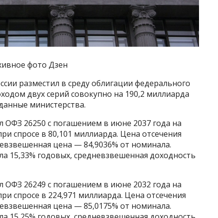
хивное фото Дзен
сии разместил в среду облигации федерального
ходом двух серий совокупно на 190,2 миллиарда
 данные министерства.
 ОФЗ 26250 с погашением в июне 2037 года на
ри спросе в 80,101 миллиарда. Цена отсечения
невзвешенная цена — 84,9036% от номинала.
ла 15,33% годовых, средневзвешенная доходность
 ОФЗ 26249 с погашением в июне 2032 года на
ри спросе в 224,971 миллиарда. Цена отсечения
невзвешенная цена — 85,0175% от номинала.
ла 15,25% годовых, средневзвешенная доходность