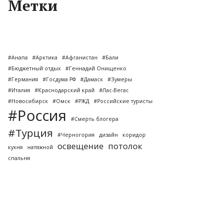
Метки
#Анапа
#Арктика
#Афганистан
#Бали
#Бюджетный отдых
#Геннадий Онищенко
#Германия
#Госдума РФ
#Дамаск
#Зумеры
#Италия
#Краснодарский край
#Лас-Вегас
#Новосибирск
#Омск
#РЖД
#Российские туристы
#Россия
#Смерть блогера
#Турция
#Черногория
дизайн
коридор
освещение
потолок
кухня
натяжной
спальня