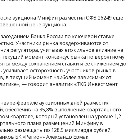
осле аукциона Минфин разместил ОФЗ 26249 еще
взвешенной цене аукциона.
заседанием Банка России по ключевой ставке
стью. Участники рынка воздерживаются от
ия регулятора, учитывая его сильное влияние на
а текущий момент консенсус рынка по вероятному
ятся между сохранением ставки и ее снижением до
ь усиливает осторожность участников рынка в
, в текущий момент наиболее зависимых от
литике», — говорит аналитик «ТКБ Инвестмент
январе-феврале аукционных дней разместил
й, обеспечив на 35,8% выполнение квартального
ом квартале, который установлен на уровне 1,2
артального плана размещений Минфину в
льно размещать по 128,5 миллиарда рублей,
нков БК «Регион» Александр Ермак.