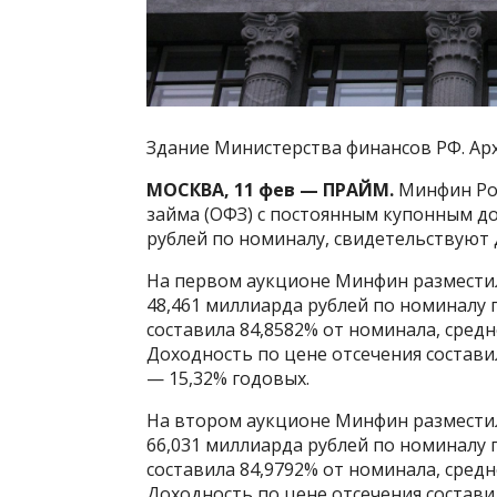
Здание Министерства финансов РФ. Ар
МОСКВА, 11 фев — ПРАЙМ.
Минфин Рос
займа (ОФЗ) с постоянным купонным до
рублей по номиналу, свидетельствуют
На первом аукционе Минфин разместил
48,461 миллиарда рублей по номиналу п
составила 84,8582% от номинала, сред
Доходность по цене отсечения состави
— 15,32% годовых.
На втором аукционе Минфин разместил
66,031 миллиарда рублей по номиналу п
составила 84,9792% от номинала, сред
Доходность по цене отсечения состави