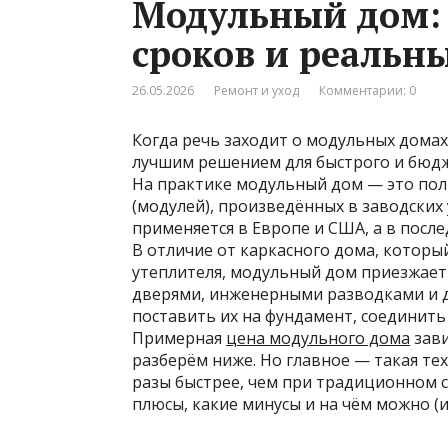
Модульный дом: 
сроков и реальн
26.05.2026
Ремонт и уход
Комментарии: 0
Когда речь заходит о модульных домах
лучшим решением для быстрого и бюд
На практике модульный дом — это пол
(модулей), произведённых в заводских 
применяется в Европе и США, а в после
В отличие от каркасного дома, который
утеплителя, модульный дом приезжает 
дверями, инженерными разводками и д
поставить их на фундамент, соединит
Примерная
цена модульного дома
зави
разберём ниже. Но главное — такая те
разы быстрее, чем при традиционном с
плюсы, какие минусы и на чём можно (