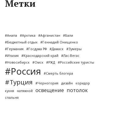
Метки
#Анапа
#Арктика
#Афганистан
#Бали
#Бюджетный отдых
#Геннадий Онищенко
#Германия
#Госдума РФ
#Дамаск
#Зумеры
#Италия
#Краснодарский край
#Лас-Вегас
#Новосибирск
#Омск
#РЖД
#Российские туристы
#Россия
#Смерть блогера
#Турция
#Черногория
дизайн
коридор
освещение
потолок
кухня
натяжной
спальня