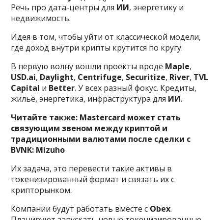
Речь про дата-центры для
ИИ
, энергетику и
недвижимость.
Идея в том, чтобы уйти от классической модели,
где доход внутри крипты крутится по кругу.
В первую волну вошли проекты вроде
Maple
,
USD.ai
,
Daylight
,
Centrifuge
,
Securitize
,
River
,
TVL
Capital
и
Better
. У всех разный фокус. Кредиты,
жильё, энергетика, инфраструктура для
ИИ
.
Читайте также:
Mastercard может стать
связующим звеном между криптой и
традиционными валютами после сделки с
BVNK: Mizuho
Их задача, это перевести такие активы в
токенизированный формат и связать их с
крипторынком.
Компании будут работать вместе с
Obex
.
Планируют запускать новые токенизированные