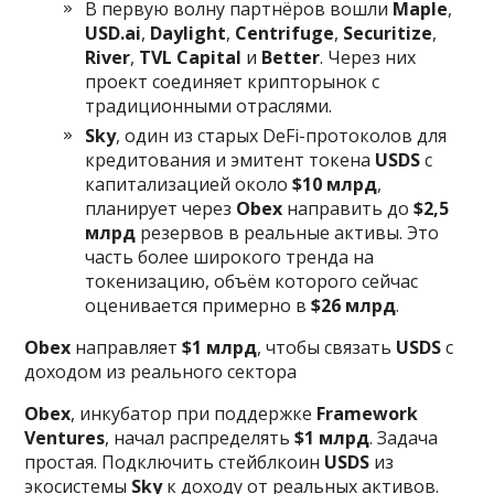
В первую волну партнёров вошли
Maple
,
USD.ai
,
Daylight
,
Centrifuge
,
Securitize
,
River
,
TVL Capital
и
Better
. Через них
проект соединяет крипторынок с
традиционными отраслями.
Sky
, один из старых DeFi-протоколов для
кредитования и эмитент токена
USDS
с
капитализацией около
$10 млрд
,
планирует через
Obex
направить до
$2,5
млрд
резервов в реальные активы. Это
часть более широкого тренда на
токенизацию, объём которого сейчас
оценивается примерно в
$26 млрд
.
Obex
направляет
$1 млрд
, чтобы связать
USDS
с
доходом из реального сектора
Obex
, инкубатор при поддержке
Framework
Ventures
, начал распределять
$1 млрд
. Задача
простая. Подключить стейблкоин
USDS
из
экосистемы
Sky
к доходу от реальных активов.