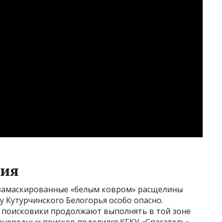
ния
 замаскированные «белым ковром» расщелины
гу Кутурчинского Белогорья особо опасно.
, поисковики продолжают выполнять в той зоне