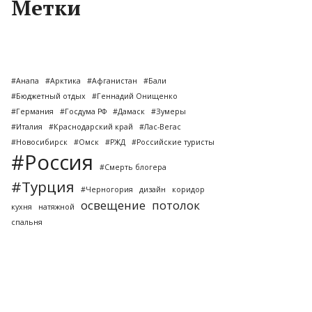
Метки
#Анапа
#Арктика
#Афганистан
#Бали
#Бюджетный отдых
#Геннадий Онищенко
#Германия
#Госдума РФ
#Дамаск
#Зумеры
#Италия
#Краснодарский край
#Лас-Вегас
#Новосибирск
#Омск
#РЖД
#Российские туристы
#Россия
#Смерть блогера
#Турция
#Черногория
дизайн
коридор
освещение
потолок
кухня
натяжной
спальня