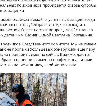
очередных поисков поделился КГКУ «Спасатель».
ональных поисковиков пробирается сквозь сугробы
вые зацепки.
менно сейчас? Зимой, спустя пять месяцев, когда
сятки экспертов убеждали в том, что выходить
 весной. Ответ на этот вопрос для aif.ru нашла
х детей» им. Василишиной Светлана Торгашина.
сотрудников Следственного комитета. Мы не имеем
 районе пропажи Усольцевых обнаружили еще пару
было проверить именно сейчас. Видимо, даются
сообразно проверить именно профессиональными
на это квалификацию», — объяснила она.