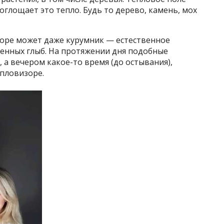
глощает это тепло. Будь то дерево, камень, мох
зоре может даже курумник — естественное
менных глыб. На протяжении дня подобные
а вечером какое-то время (до остывания),
пловизоре.