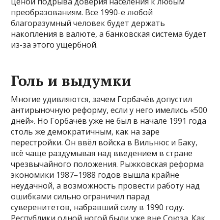
ценой подрыва доверия населения к любым
преобразованиям. Все 1990-е любой
благоразумный человек будет держать
накопления в валюте, а банковская система будет
из-за этого ущербной.
Голь и выдумки
Многие удивляются, зачем Горбачёв допустил
антирыночную реформу, если у него имелись «500
дней». Но Горбачёв уже не был в начале 1991 года
столь же демократичным, как на заре
перестройки. Он ввёл войска в Вильнюс и Баку,
всё чаще раздумывая над введением в стране
чрезвычайного положения. Рыжковская реформа
экономики 1987–1988 годов вышла крайне
неудачной, а возможность провести работу над
ошибками сильно ограничил парад
суверенитетов, набравший силу в 1990 году.
Республики одной ногой были уже вне Союза. Как