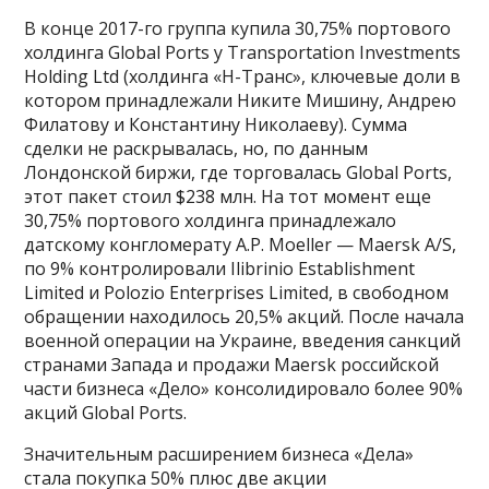
В конце 2017-го группа купила 30,75% портового
холдинга Global Ports у Transportation Investments
Holding Ltd (холдинга «Н-Транс», ключевые доли в
котором принадлежали Никите Мишину, Андрею
Филатову и Константину Николаеву). Сумма
сделки не раскрывалась, но, по данным
Лондонской биржи, где торговалась Global Ports,
этот пакет стоил $238 млн. На тот момент еще
30,75% портового холдинга принадлежало
датскому конгломерату A.P. Moeller — Maersk A/S,
по 9% контролировали Ilibrinio Establishment
Limited и Polozio Enterprises Limited, в свободном
обращении находилось 20,5% акций. После начала
военной операции на Украине, введения санкций
странами Запада и продажи Maersk российской
части бизнеса «Дело» консолидировало более 90%
акций Global Ports.
Значительным расширением бизнеса «Дела»
стала покупка 50% плюс две акции