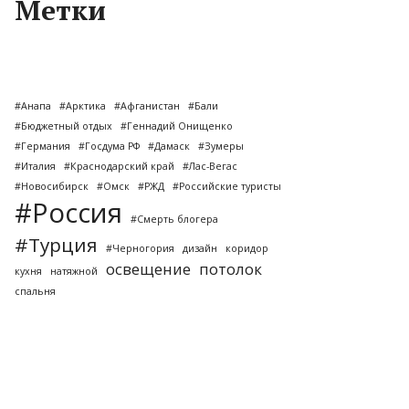
Метки
#Анапа
#Арктика
#Афганистан
#Бали
#Бюджетный отдых
#Геннадий Онищенко
#Германия
#Госдума РФ
#Дамаск
#Зумеры
#Италия
#Краснодарский край
#Лас-Вегас
#Новосибирск
#Омск
#РЖД
#Российские туристы
#Россия
#Смерть блогера
#Турция
#Черногория
дизайн
коридор
освещение
потолок
кухня
натяжной
спальня