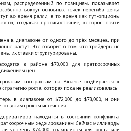
нам, распределённый по позициям, показывает
 особенно вокруг основных точек перегиба цены.
стут во время ралли, в то время как пут-опционы
ности, создавая противостояние, которое почти
ена в диапазоне от одного до трёх месяцев, при
онно растут. Это говорит о том, что трейдеры не
ень, их ставки структурированы.
аходятся в районе $70,000 для краткосрочных
движением цен.
срочным контрактам на Binance подбирается к
я стратегию роста, которая пока не реализовалась.
ерь в диапазоне от $72,000 до $78,000, и они
е поздним сроком истечения.
деривативов находится в состоянии конфликта.
 краткосрочным хеджированием. Сейчас миллиарды
т ли уровень $74,000 трамплином для роста или