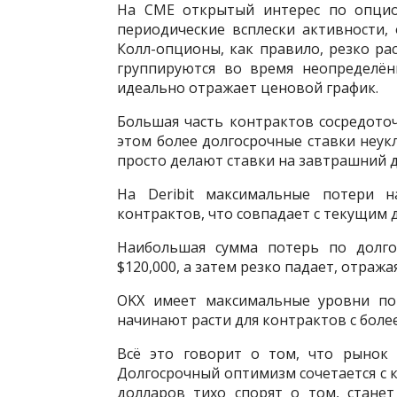
На CME открытый интерес по опцио
периодические всплески активности,
Колл-опционы, как правило, резко ра
группируются во время неопределён
идеально отражает ценовой график.
Большая часть контрактов сосредоточ
этом более долгосрочные ставки неукл
просто делают ставки на завтрашний д
На Deribit максимальные потери н
контрактов, что совпадает с текущим 
Наибольшая сумма потерь по долго
$120,000, а затем резко падает, отража
OKX имеет максимальные уровни пот
начинают расти для контрактов с боле
Всё это говорит о том, что рынок 
Долгосрочный оптимизм сочетается с
долларов тихо спорят о том, стане