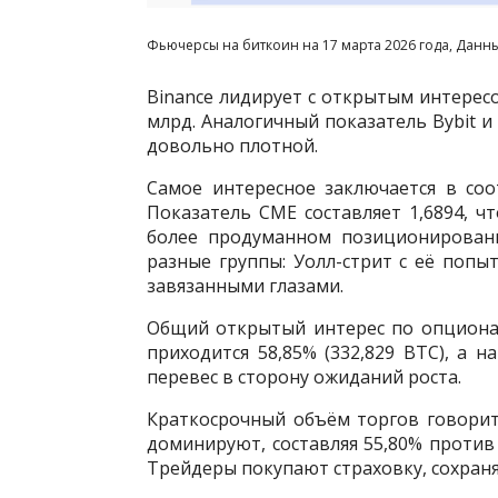
Фьючерсы на биткоин на 17 марта 2026 года, Данны
Binance лидирует с открытым интересом
млрд. Аналогичный показатель Bybit и
довольно плотной.
Самое интересное заключается в со
Показатель CME составляет 1,6894, ч
более продуманном позиционировани
разные группы: Уолл-стрит с её поп
завязанными глазами.
Общий открытый интерес по опционам
приходится 58,85% (332,829 BTC), а н
перевес в сторону ожиданий роста.
Краткосрочный объём торгов говорит
доминируют, составляя 55,80% против
Трейдеры покупают страховку, сохраня