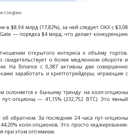
е Coinglass
 в $8,94 млрд (17,82%), за ней следует OKX с $3,08
 Gate — порядка $4 млрд, что делает конкуренцию
отношении открытого интереса к объёму торгов.
то свидетельствует о более медленном обороте и
и. На Binance с 0,387 активны две совершенно
ытками заработать и криптотрейдеры, играющие с
 склоняется к бычьему тренду: на колл-опционы
а пут-опционы — 41,15% (232,752 BTC). Это явный
 об обратном. За последние 24 часа пут-опционы
 44,20% колл-опционов. Это просто хеджирование.
я при этом оптимизм.