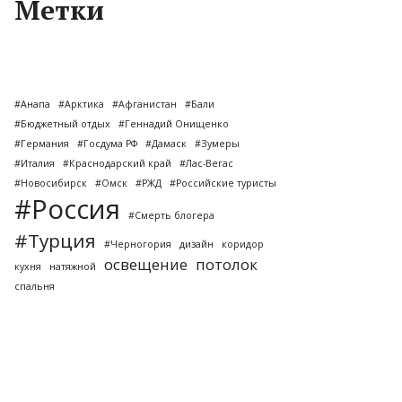
Метки
#Анапа
#Арктика
#Афганистан
#Бали
#Бюджетный отдых
#Геннадий Онищенко
#Германия
#Госдума РФ
#Дамаск
#Зумеры
#Италия
#Краснодарский край
#Лас-Вегас
#Новосибирск
#Омск
#РЖД
#Российские туристы
#Россия
#Смерть блогера
#Турция
#Черногория
дизайн
коридор
освещение
потолок
кухня
натяжной
спальня