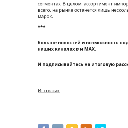
сегментах. В целом, ассортимент импо
всего, на рынке останется лишь неско
марок.
***
Больше новостей и возможность по
наших каналах в
и
MAX
.
И
подписывайтесь
на итоговую расс
Источник