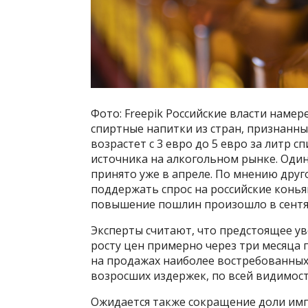
Фото: Freepik Российские власти нам
спиртные напитки из стран, признанны
возрастет с 3 евро до 5 евро за литр с
источника на алкогольном рынке. Оди
принято уже в апреле. По мнению друг
поддержать спрос на российские коньяк
повышение пошлин произошло в сентяб
Эксперты считают, что предстоящее у
росту цен примерно через три месяца п
на продажах наиболее востребованных
возросших издержек, по всей видимост
Ожидается также сокращение доли имп