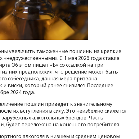
ерены увеличить таможенные пошлины на крепкие
х «недружественными». С 1 мая 2026 года ставка
пирта.Об этом пишет «Ъ» со ссылкой на три
н из них предположил, что решение может быть
ого собеседника, данная мера призвана
 и виски, который ранее снизился. Последнее
ре 2024 года.
величение пошлин приведет к значительному
осле их вступления в силу. Это неизбежно скажется
 зарубежных алкогольных брендов. Часть
и, будет переложена на конечного потребителя.
ортного алкоголя в низшем и среднем ценовом