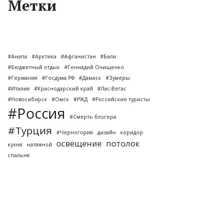
Метки
#Анапа
#Арктика
#Афганистан
#Бали
#Бюджетный отдых
#Геннадий Онищенко
#Германия
#Госдума РФ
#Дамаск
#Зумеры
#Италия
#Краснодарский край
#Лас-Вегас
#Новосибирск
#Омск
#РЖД
#Российские туристы
#Россия
#Смерть блогера
#Турция
#Черногория
дизайн
коридор
освещение
потолок
кухня
натяжной
спальня