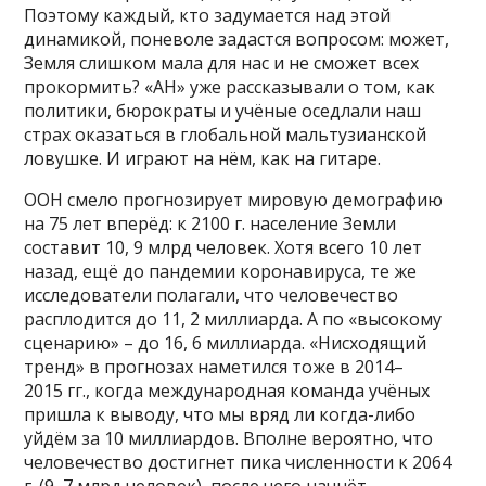
Поэтому каждый, кто задумается над этой
динамикой, поневоле задастся вопросом: может,
Земля слишком мала для нас и не сможет всех
прокормить? «АН» уже рассказывали о том, как
политики, бюрократы и учёные оседлали наш
страх оказаться в глобальной мальтузианской
ловушке. И играют на нём, как на гитаре.
ООН смело прогнозирует мировую демографию
на 75 лет вперёд: к 2100 г. население Земли
составит 10, 9 млрд человек. Хотя всего 10 лет
назад, ещё до пандемии коронавируса, те же
исследователи полагали, что человечество
расплодится до 11, 2 миллиарда. А по «высокому
сценарию» – до 16, 6 миллиарда. «Нисходящий
тренд» в прогнозах наметился тоже в 2014–
2015 гг., когда международная команда учёных
пришла к выводу, что мы вряд ли когда-либо
уйдём за 10 миллиардов. Вполне вероятно, что
человечество достигнет пика численности к 2064
г. (9, 7 млрд человек), после чего начнёт