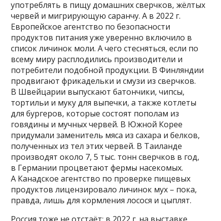
употреблять в пищу домашних сверчков, жёлтых
червей и мигрирующую саранчу. А в 2022 г.
Европейское агентство по безопасности
продуктов питания уже уверенно включило в
список личинок моли. А чего стесняться, если по
всему миру расплодились производители и
потребители подобной продукции. В Финляндии
продвигают фрикадельки и смузи из сверчков.
В Швейцарии выпускают батончики, чипсы,
тортильи и муку для выпечки, а также котлеты
для бургеров, которые состоят пополам из
говядины и мучных червей. В Южной Корее
придумали заменитель мяса из сахара и белков,
полученных из тел этих червей. В Таиланде
производят около 7, 5 тыс. тонн сверчков в год,
в Германии процветают фермы насекомых.
А Канадское агентство по проверке пищевых
продуктов лицензировало личинок мух – пока,
правда, лишь для кормления лосося и цыплят.
Россия тоже не отстаёт: в 2022 г. на выставке