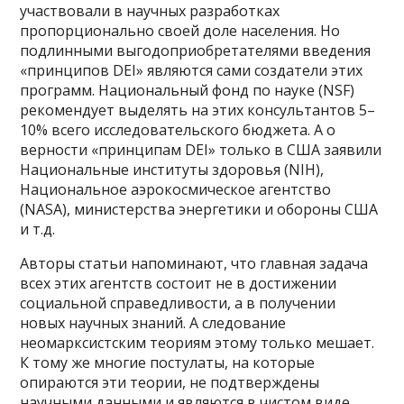
участвовали в научных разработках
пропорционально своей доле населения. Но
подлинными выгодоприобретателями введения
«принципов DEI» являются сами создатели этих
программ. Национальный фонд по науке (NSF)
рекомендует выделять на этих консультантов 5–
10% всего исследовательского бюджета. А о
верности «принципам DEI» только в США заявили
Национальные институты здоровья (NIH),
Национальное аэрокосмическое агентство
(NASA), министерства энергетики и обороны США
и т.д.
Авторы статьи напоминают, что главная задача
всех этих агентств состоит не в достижении
социальной справедливости, а в получении
новых научных знаний. А следование
неомарксистским теориям этому только мешает.
К тому же многие постулаты, на которые
опираются эти теории, не подтверждены
научными данными и являются в чистом виде