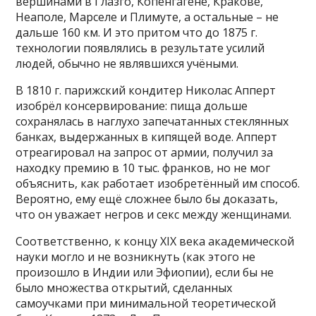
вершинами в Глазго, Копенгагене, Кракове,
Неаполе, Марселе и Плимуте, а остальные – не
дальше 160 км. И это притом что до 1875 г.
технологии появлялись в результате усилий
людей, обычно не являвшихся учёными.
В 1810 г. парижский кондитер Николас Апперт
изобрёл консервирование: пища дольше
сохранялась в наглухо запечатанных стеклянных
банках, выдержанных в кипящей воде. Апперт
отреагировал на запрос от армии, получил за
находку премию в 10 тыс. франков, но не мог
объяснить, как работает изобретённый им способ.
Вероятно, ему ещё сложнее было бы доказать,
что он уважает негров и секс между женщинами.
Соответственно, к концу XIX века академической
науки могло и не возникнуть (как этого не
произошло в Индии или Эфиопии), если бы не
было множества открытий, сделанных
самоучками при минимальной теоретической