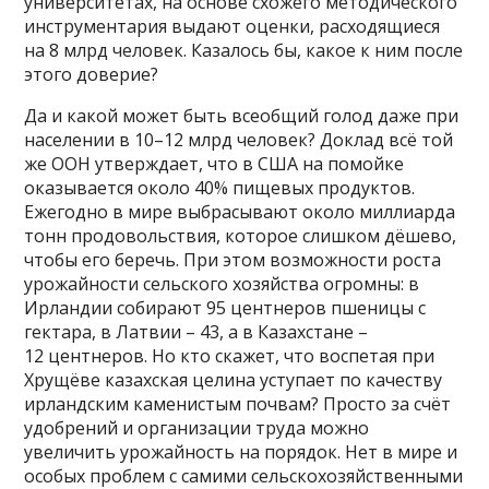
университетах, на основе схожего методического
инструментария выдают оценки, расходящиеся
на 8 млрд человек. Казалось бы, какое к ним после
этого доверие?
Да и какой может быть всеобщий голод даже при
населении в 10–12 млрд человек? Доклад всё той
же ООН утверждает, что в США на помойке
оказывается около 40% пищевых продуктов.
Ежегодно в мире выбрасывают около миллиарда
тонн продовольствия, которое слишком дёшево,
чтобы его беречь. При этом возможности роста
урожайности сельского хозяйства огромны: в
Ирландии собирают 95 центнеров пшеницы с
гектара, в Латвии – 43, а в Казахстане –
12 центнеров. Но кто скажет, что воспетая при
Хрущёве казахская целина уступает по качеству
ирландским каменистым почвам? Просто за счёт
удобрений и организации труда можно
увеличить урожайность на порядок. Нет в мире и
особых проблем с самими сельскохозяйственными