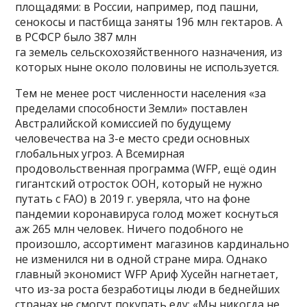
площадями: в России, например, под пашни,
сенокосы и пастбища заняты 196 млн гектаров. А
в РСФСР было 387 млн
га земель сельскохозяйственного назначения, из
которых ныне около половины не используется.
Тем не менее рост численности населения «за
пределами способности Земли» поставлен
Австралийской комиссией по будущему
человечества на 3-е место среди основных
глобальных угроз. А Всемирная
продовольственная программа (WFP, ещё один
гигантский отросток ООН, который не нужно
путать с FAO) в 2019 г. уверяла, что на фоне
пандемии коронавируса голод может коснуться
аж 265 млн человек. Ничего подобного не
произошло, ассортимент магазинов кардинально
не изменился ни в одной стране мира. Однако
главный экономист WFP Ариф Хусейн нагнетает,
что из-за роста безработицы люди в беднейших
странах не смогут покупать еду: «Мы никогда не