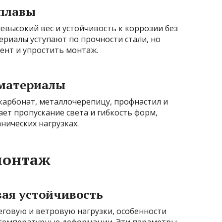
сплавы
высокий вес и устойчивость к коррозии без
риалы уступают по прочности стали, но
ент и упростить монтаж.
 материалы
карбонат, металлочерепицу, профнастил и
ет пропускание света и гибкость форм,
нических нагрузках.
монтаж
вая устойчивость
говую и ветровую нагрузки, особенности
температурные деформации. Эти параметры