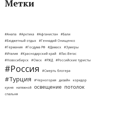
Метки
#Анапа
#Арктика
#Афганистан
#Бали
#Бюджетный отдых
#Геннадий Онищенко
#Германия
#Госдума РФ
#Дамаск
#Зумеры
#Италия
#Краснодарский край
#Лас-Вегас
#Новосибирск
#Омск
#РЖД
#Российские туристы
#Россия
#Смерть блогера
#Турция
#Черногория
дизайн
коридор
освещение
потолок
кухня
натяжной
спальня