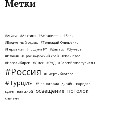
Метки
#Анапа
#Арктика
#Афганистан
#Бали
#Бюджетный отдых
#Геннадий Онищенко
#Германия
#Госдума РФ
#Дамаск
#Зумеры
#Италия
#Краснодарский край
#Лас-Вегас
#Новосибирск
#Омск
#РЖД
#Российские туристы
#Россия
#Смерть блогера
#Турция
#Черногория
дизайн
коридор
освещение
потолок
кухня
натяжной
спальня