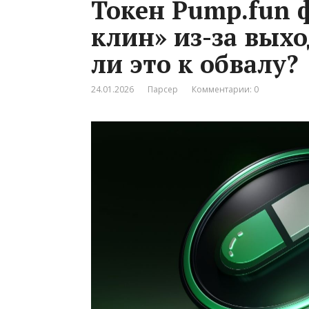
Токен Pump.fun
клин» из-за выхо
ли это к обвалу?
24.01.2026
Парсер
Комментарии: 0