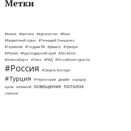
Метки
#Анапа
#Арктика
#Афганистан
#Бали
#Бюджетный отдых
#Геннадий Онищенко
#Германия
#Госдума РФ
#Дамаск
#Зумеры
#Италия
#Краснодарский край
#Лас-Вегас
#Новосибирск
#Омск
#РЖД
#Российские туристы
#Россия
#Смерть блогера
#Турция
#Черногория
дизайн
коридор
освещение
потолок
кухня
натяжной
спальня