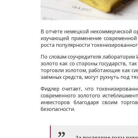
В отчёте немецкой некоммерческой о
изучающей применение современной 
роста популярности токенизированног
По словам соучредителя лаборатории И
золото как со стороны государств, т
торговли золотом, работающие как си
заёмных средств, могут рухнуть под т
Фидлер считает, что токенизированн
современного золотого истеблишмент
инвесторов благодаря своим торг
безопасности.
За последние годы нак