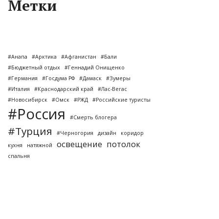
Метки
#Анапа
#Арктика
#Афганистан
#Бали
#Бюджетный отдых
#Геннадий Онищенко
#Германия
#Госдума РФ
#Дамаск
#Зумеры
#Италия
#Краснодарский край
#Лас-Вегас
#Новосибирск
#Омск
#РЖД
#Российские туристы
#Россия
#Смерть блогера
#Турция
#Черногория
дизайн
коридор
освещение
потолок
кухня
натяжной
спальня