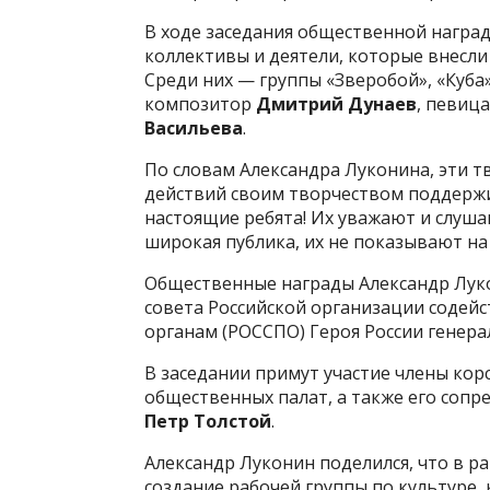
В ходе заседания общественной награ
коллективы и деятели, которые внесли
Среди них — группы «Зверобой», «Куба»
композитор
Дмитрий Дунаев
, певиц
Васильева
.
По словам Александра Луконина, эти т
действий своим творчеством поддержи
настоящие ребята! Их уважают и слушаю
широкая публика, их не показывают на
Общественные награды Александр Луко
совета Российской организации содей
органам (РОССПО) Героя России генер
В заседании примут участие члены кор
общественных палат, а также его сопр
Петр Толстой
.
Александр Луконин поделился, что в р
создание рабочей группы по культуре,