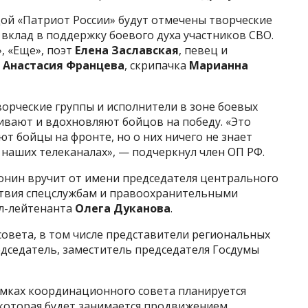
дой «Патриот России» будут отмечены творческие
 вклад в поддержку боевого духа участников СВО.
, «Еще», поэт
Елена Заславская
, певец и
а
Анастасия Францева
, скрипачка
Марианна
ворческие группы и исполнители в зоне боевых
вают и вдохновляют бойцов на победу. «Это
т бойцы на фронте, но о них ничего не знает
 наших телеканалах», — подчеркнул член ОП РФ.
нин вручит от имени председателя центрального
ствия спецслужбам и правоохранительными
ал-лейтенанта
Олега Дуканова
.
совета, в том числе представители региональных
едседатель, заместитель председателя Госдумы
амках координационного совета планируется
 которая будет занимается продвижением