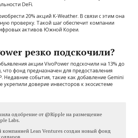
ьности DeFi.
иобрести 20% акций K-Weather. В связи с этим она
ную проверку. Такой шаг обеспечит компании
ифровых активов Южной Кореи.
ower резко подскочили?
 объявления акции VivoPower подскочили на 13% до
ил, что фонд предназначен для предоставления
RP. Недавние события, такие как добавление Gemini
е укрепили доверие инвесторов к экосистеме
чила одобрение от @Ripple на размещение
le Labs.
 компанией Lean Ventures создан новый фонд
олларов.