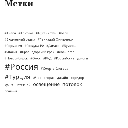
Метки
#Анапа
#Арктика
#Афганистан
#Бали
#Бюджетный отдых
#Геннадий Онищенко
#Германия
#Госдума РФ
#Дамаск
#Зумеры
#Италия
#Краснодарский край
#Лас-Вегас
#Новосибирск
#Омск
#РЖД
#Российские туристы
#Россия
#Смерть блогера
#Турция
#Черногория
дизайн
коридор
освещение
потолок
кухня
натяжной
спальня