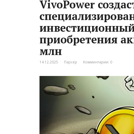
VivoPower создас
специализирова
инвестиционный
приобретения ак
млн
14.12.2025
Парсер
Комментарии: 0