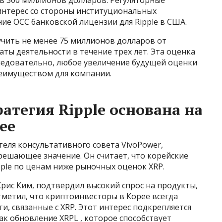
нтерес со стороны институциональных
ие OCC банковской лицензии для Ripple в США.
учить не менее 75 миллионов долларов от
аты деятельности в течение трех лет. Эта оценка
Следовательно, любое увеличение будущей оценки
реимуществом для компании.
атегия Ripple основана на
ее
еля консультативного совета VivoPower,
решающее значение. Он считает, что корейские
pple по ценам ниже рыночных оценок XRP.
рис Ким, подтвердил высокий спрос на продукты,
 отметил, что криптоинвесторы в Корее всегда
и, связанные с XRP. Этот интерес подкрепляется
ак обновление XRPL , которое способствует