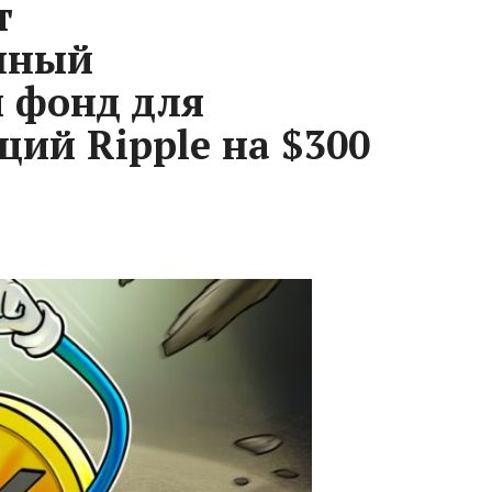
т
нный
 фонд для
ций Ripple на $300