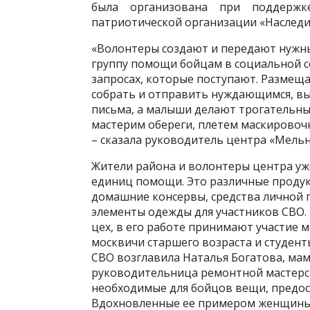
была организована при поддержк
патриотической организации «Наследи
«Волонтеры создают и передают нужны
группу помощи бойцам в социальной се
запросах, которые поступают. Размещ
собрать и отправить нуждающимся, вы
письма, а малыши делают трогательные
мастерим обереги, плетем маскировочн
– сказала руководитель центра «Мель
Жители района и волонтеры центра уж
единиц помощи. Это различные продук
домашние консервы, средства личной 
элементы одежды для участников СВО
цех, в его работе принимают участие 
москвичи старшего возраста и студен
СВО возглавила Наталья Богатова, ма
руководительница ремонтной мастерск
необходимые для бойцов вещи, предо
Вдохновленные ее примером женщины