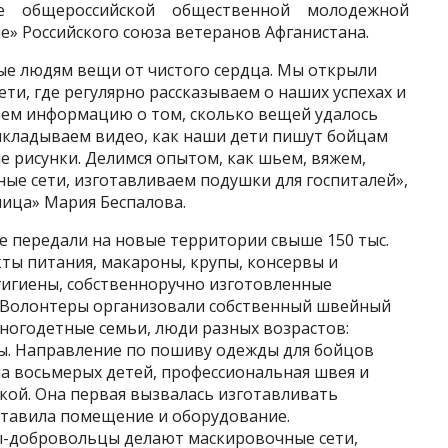
е общероссийской общественной молодежной
е» Российского союза ветеранов Афганистана.
е людям вещи от чистого сердца. Мы открыли
ти, где регулярно рассказываем о наших успехах и
аем информацию о том, сколько вещей удалось
кладываем видео, как наши дети пишут бойцам
 рисунки. Делимся опытом, как шьем, вяжем,
ые сети, изготавливаем подушки для госпиталей»,
ница» Мария Беспалова.
е передали на новые территории свыше 150 тыс.
ты питания, макароны, крупы, консервы и
гигиены, собственноручно изготовленные
. Волонтеры организовали собственный швейный
многодетные семьи, люди разных возрастов:
ты. Направление по пошиву одежды для бойцов
ма восьмерых детей, профессиональная швея и
ой. Она первая вызвалась изготавливать
ставила помещение и оборудование.
-добровольцы делают маскировочные сети,