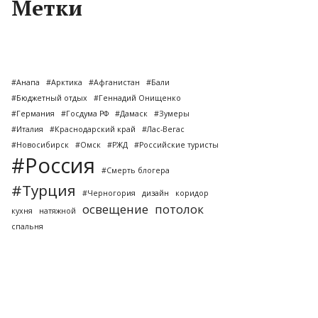
Метки
#Анапа
#Арктика
#Афганистан
#Бали
#Бюджетный отдых
#Геннадий Онищенко
#Германия
#Госдума РФ
#Дамаск
#Зумеры
#Италия
#Краснодарский край
#Лас-Вегас
#Новосибирск
#Омск
#РЖД
#Российские туристы
#Россия
#Смерть блогера
#Турция
#Черногория
дизайн
коридор
освещение
потолок
кухня
натяжной
спальня