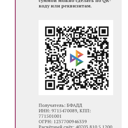
суммой можно сделать по QR-
коду или реквизитам
.
Получатель: БФАДД
ИНН: 9715470089, КПП:
771501001
ОГРН: 1237700946339
Расчётный счёт: 40703 810 5 1200