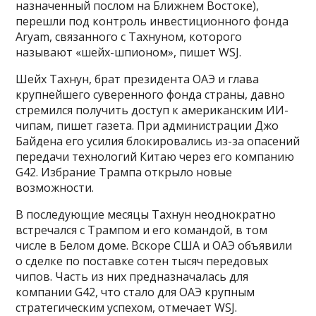
назначенный послом на Ближнем Востоке),
перешли под контроль инвестиционного фонда
Aryam, связанного с Тахнуном, которого
называют «шейх-шпионом», пишет WSJ.
Шейх Тахнун, брат президента ОАЭ и глава
крупнейшего суверенного фонда страны, давно
стремился получить доступ к американским ИИ-
чипам, пишет газета. При администрации Джо
Байдена его усилия блокировались из-за опасений
передачи технологий Китаю через его компанию
G42. Избрание Трампа открыло новые
возможности.
В последующие месяцы Тахнун неоднократно
встречался с Трампом и его командой, в том
числе в Белом доме. Вскоре США и ОАЭ объявили
о сделке по поставке сотен тысяч передовых
чипов. Часть из них предназначалась для
компании G42, что стало для ОАЭ крупным
стратегическим успехом, отмечает WSJ.