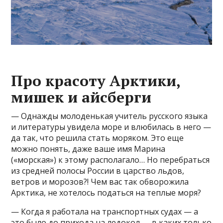
Про красоту Арктики,
мишек и айсберги
— Однажды молоденькая учитель русского языка
и литературы увидела море и влюбилась в него —
да так, что решила стать моряком. Это еще
можно понять, даже ваше имя Марина
(«морская») к этому располагало… Но перебраться
из средней полосы России в царство льдов,
ветров и морозов?! Чем вас так обворожила
Арктика, не хотелось податься на теплые моря?
— Когда я работала на транспортных судах — а
это было до прихода на ледокол — в каких только