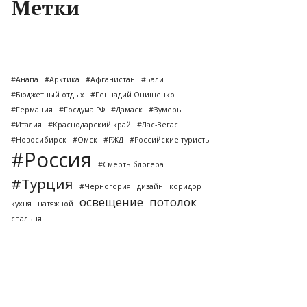
Метки
#Анапа
#Арктика
#Афганистан
#Бали
#Бюджетный отдых
#Геннадий Онищенко
#Германия
#Госдума РФ
#Дамаск
#Зумеры
#Италия
#Краснодарский край
#Лас-Вегас
#Новосибирск
#Омск
#РЖД
#Российские туристы
#Россия
#Смерть блогера
#Турция
#Черногория
дизайн
коридор
освещение
потолок
кухня
натяжной
спальня